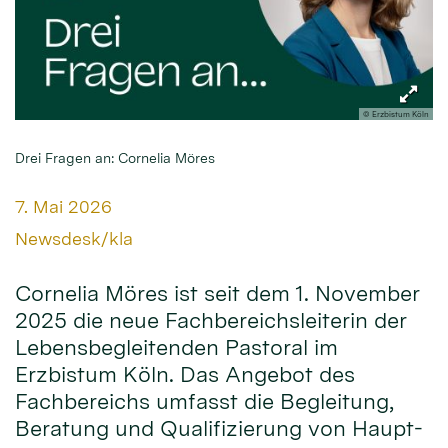
© Erzbistum Köln
Drei Fragen an: Cornelia Möres
Datum:
7. Mai 2026
Von:
Newsdesk/kla
Cornelia Möres ist seit dem 1. November
2025 die neue Fachbereichsleiterin der
Lebensbegleitenden Pastoral im
Erzbistum Köln. Das Angebot des
Fachbereichs umfasst die Begleitung,
Beratung und Qualifizierung von Haupt-