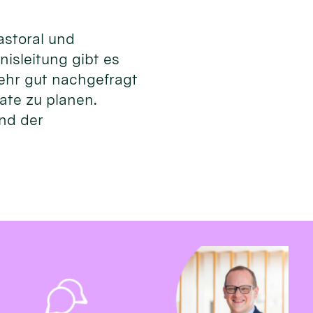
astoral und
isleitung gibt es
ehr gut nachgefragt
mate zu planen.
und der