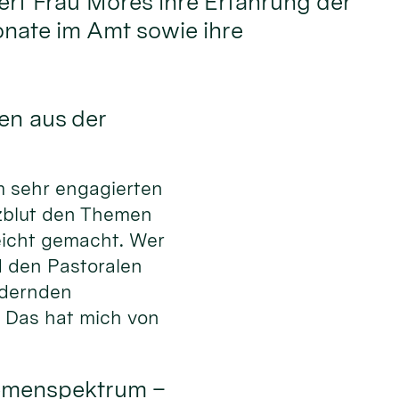
dert Frau Möres ihre Erfahrung der
nate im Amt sowie ihre
en aus der
em sehr engagierten
zblut den Themen
eicht gemacht. Wer
d den Pastoralen
ndernden
. Das hat mich von
hemenspektrum –