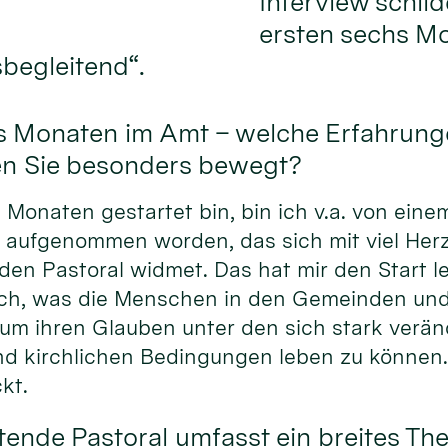
Interview schil
ersten sechs Mo
sbegleitend“.
chs Monaten im Amt – welche Erfahrung
en Sie besonders bewegt?
s Monaten gestartet bin, bin ich v.a. von ein
 aufgenommen worden, das sich mit viel Her
den Pastoral widmet. Das hat mir den Start l
 sich, was die Menschen in den Gemeinden un
 um ihren Glauben unter den sich stark verä
und kirchlichen Bedingungen leben zu können
kt.
tende Pastoral umfasst ein breites T