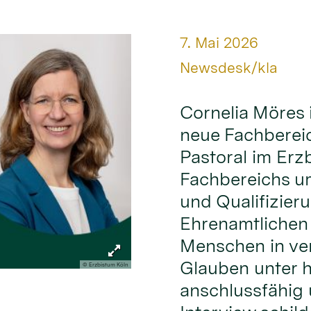
Datum:
7. Mai 2026
Von:
Newsdesk/kla
Cornelia Möres 
neue Fachbereic
Pastoral im Erz
Fachbereichs um
und Qualifizier
Ehrenamtlichen
Menschen in ve
Glauben unter 
© Erzbistum Köln
anschlussfähig 