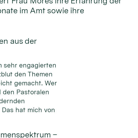
dert Frau Möres ihre Erfahrung der
nate im Amt sowie ihre
en aus der
em sehr engagierten
zblut den Themen
eicht gemacht. Wer
d den Pastoralen
ndernden
. Das hat mich von
hemenspektrum –