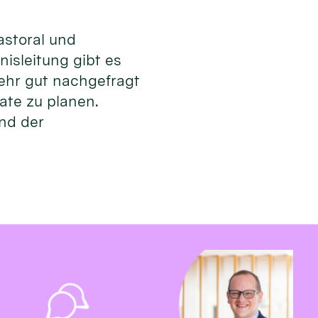
astoral und
isleitung gibt es
ehr gut nachgefragt
mate zu planen.
und der