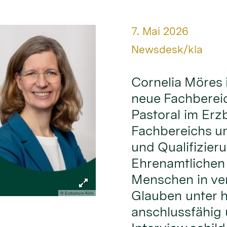
Datum:
7. Mai 2026
Von:
Newsdesk/kla
Cornelia Möres 
neue Fachbereic
Pastoral im Erz
Fachbereichs um
und Qualifizier
Ehrenamtlichen
Menschen in ve
Glauben unter 
© Erzbistum Köln
anschlussfähig 