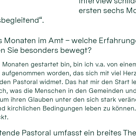
Interview schil
ersten sechs Mo
sbegleitend“.
chs Monaten im Amt – welche Erfahrung
en Sie besonders bewegt?
s Monaten gestartet bin, bin ich v.a. von ein
 aufgenommen worden, das sich mit viel Her
den Pastoral widmet. Das hat mir den Start l
 sich, was die Menschen in den Gemeinden un
 um ihren Glauben unter den sich stark verä
und kirchlichen Bedingungen leben zu können
kt.
tende Pastoral umfasst ein breites T