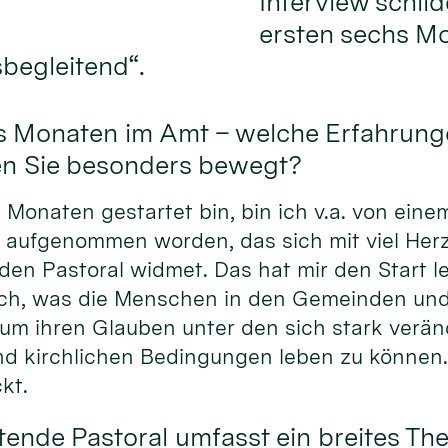
Interview schil
ersten sechs Mo
sbegleitend“.
chs Monaten im Amt – welche Erfahrung
en Sie besonders bewegt?
s Monaten gestartet bin, bin ich v.a. von ein
 aufgenommen worden, das sich mit viel Her
den Pastoral widmet. Das hat mir den Start l
 sich, was die Menschen in den Gemeinden un
 um ihren Glauben unter den sich stark verä
und kirchlichen Bedingungen leben zu können
kt.
tende Pastoral umfasst ein breites T