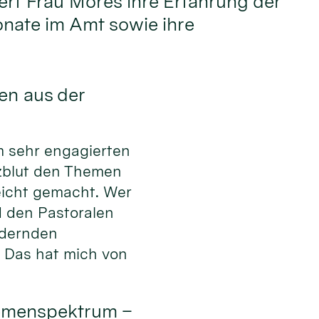
dert Frau Möres ihre Erfahrung der
nate im Amt sowie ihre
en aus der
em sehr engagierten
zblut den Themen
eicht gemacht. Wer
d den Pastoralen
ndernden
. Das hat mich von
hemenspektrum –