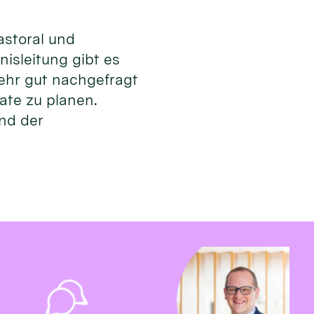
astoral und
isleitung gibt es
ehr gut nachgefragt
mate zu planen.
und der