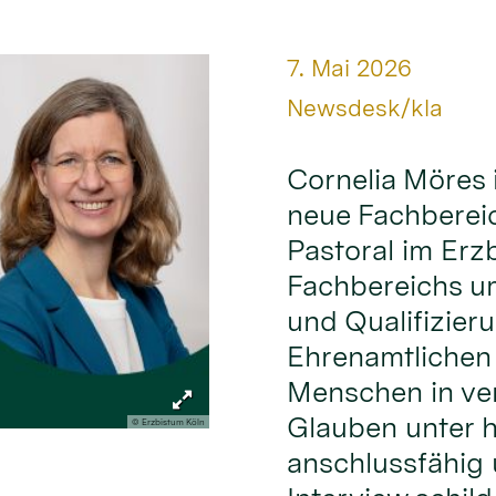
Datum:
7. Mai 2026
Von:
Newsdesk/kla
Cornelia Möres 
neue Fachbereic
Pastoral im Erz
Fachbereichs um
und Qualifizier
Ehrenamtlichen
Menschen in ve
Glauben unter 
© Erzbistum Köln
anschlussfähig 