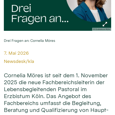
© Erzbistum Köln
Drei Fragen an: Cornelia Möres
Datum:
7. Mai 2026
Von:
Newsdesk/kla
Cornelia Möres ist seit dem 1. November
2025 die neue Fachbereichsleiterin der
Lebensbegleitenden Pastoral im
Erzbistum Köln. Das Angebot des
Fachbereichs umfasst die Begleitung,
Beratung und Qualifizierung von Haupt-