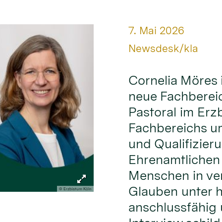
Datum:
7. Mai 2026
Von:
Newsdesk/kla
Cornelia Möres 
neue Fachbereic
Pastoral im Erz
Fachbereichs um
und Qualifizier
Ehrenamtlichen
Menschen in ve
Glauben unter 
© Erzbistum Köln
anschlussfähig 