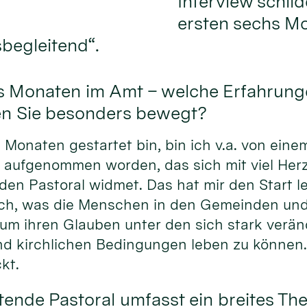
Interview schil
ersten sechs Mo
sbegleitend“.
chs Monaten im Amt – welche Erfahrung
en Sie besonders bewegt?
s Monaten gestartet bin, bin ich v.a. von ein
 aufgenommen worden, das sich mit viel Her
den Pastoral widmet. Das hat mir den Start l
 sich, was die Menschen in den Gemeinden un
 um ihren Glauben unter den sich stark verä
und kirchlichen Bedingungen leben zu können
kt.
tende Pastoral umfasst ein breites T