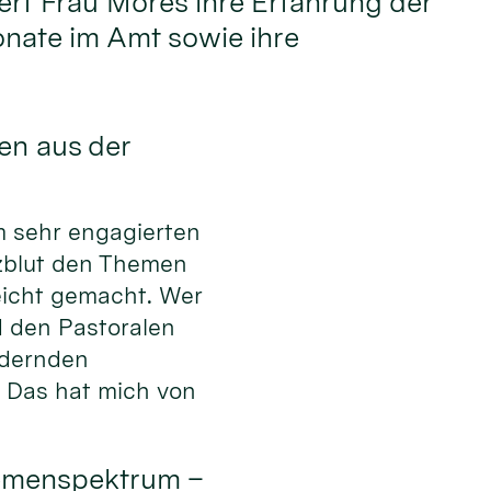
dert Frau Möres ihre Erfahrung der
nate im Amt sowie ihre
en aus der
em sehr engagierten
zblut den Themen
eicht gemacht. Wer
d den Pastoralen
ndernden
. Das hat mich von
hemenspektrum –