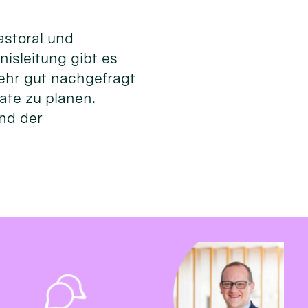
astoral und
isleitung gibt es
ehr gut nachgefragt
mate zu planen.
und der