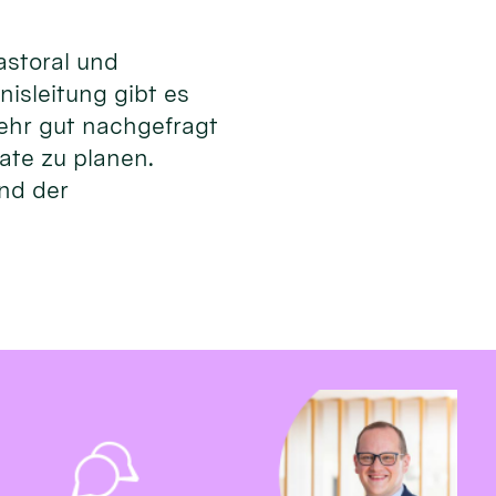
astoral und
isleitung gibt es
ehr gut nachgefragt
mate zu planen.
und der