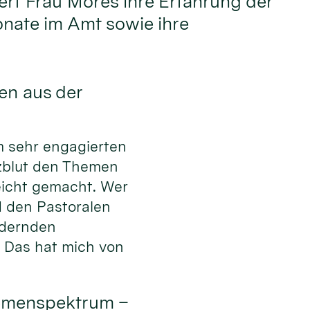
dert Frau Möres ihre Erfahrung der
nate im Amt sowie ihre
en aus der
em sehr engagierten
zblut den Themen
eicht gemacht. Wer
d den Pastoralen
ndernden
. Das hat mich von
hemenspektrum –