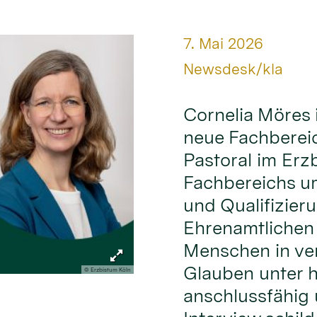
Datum:
7. Mai 2026
Von:
Newsdesk/kla
Cornelia Möres 
neue Fachbereic
Pastoral im Erz
Fachbereichs um
und Qualifizier
Ehrenamtlichen
Menschen in ve
Glauben unter 
© Erzbistum Köln
anschlussfähig 