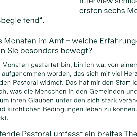
Interview schil
ersten sechs Mo
sbegleitend“.
chs Monaten im Amt – welche Erfahrung
en Sie besonders bewegt?
s Monaten gestartet bin, bin ich v.a. von ein
 aufgenommen worden, das sich mit viel Her
den Pastoral widmet. Das hat mir den Start l
 sich, was die Menschen in den Gemeinden un
 um ihren Glauben unter den sich stark verä
und kirchlichen Bedingungen leben zu können
kt.
tende Pastoral umfasst ein breites T