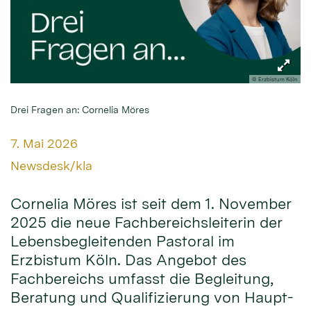
© Erzbistum Köln
Drei Fragen an: Cornelia Möres
Datum:
7. Mai 2026
Von:
Newsdesk/kla
Cornelia Möres ist seit dem 1. November
2025 die neue Fachbereichsleiterin der
Lebensbegleitenden Pastoral im
Erzbistum Köln. Das Angebot des
Fachbereichs umfasst die Begleitung,
Beratung und Qualifizierung von Haupt-