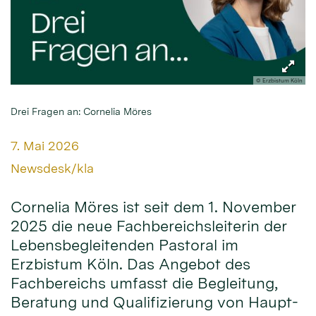
© Erzbistum Köln
Drei Fragen an: Cornelia Möres
Datum:
7. Mai 2026
Von:
Newsdesk/kla
Cornelia Möres ist seit dem 1. November
2025 die neue Fachbereichsleiterin der
Lebensbegleitenden Pastoral im
Erzbistum Köln. Das Angebot des
Fachbereichs umfasst die Begleitung,
Beratung und Qualifizierung von Haupt-