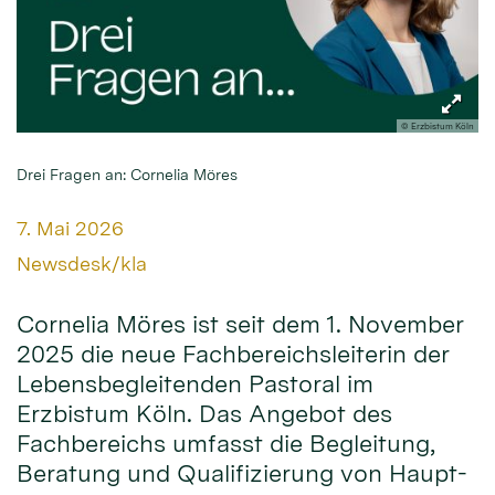
© Erzbistum Köln
Drei Fragen an: Cornelia Möres
Datum:
7. Mai 2026
Von:
Newsdesk/kla
Cornelia Möres ist seit dem 1. November
2025 die neue Fachbereichsleiterin der
Lebensbegleitenden Pastoral im
Erzbistum Köln. Das Angebot des
Fachbereichs umfasst die Begleitung,
Beratung und Qualifizierung von Haupt-