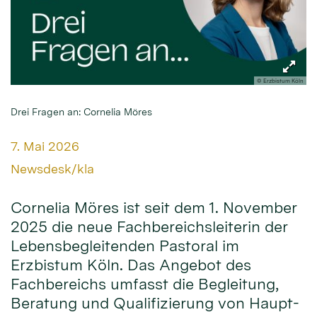
© Erzbistum Köln
Drei Fragen an: Cornelia Möres
Datum:
7. Mai 2026
Von:
Newsdesk/kla
Cornelia Möres ist seit dem 1. November
2025 die neue Fachbereichsleiterin der
Lebensbegleitenden Pastoral im
Erzbistum Köln. Das Angebot des
Fachbereichs umfasst die Begleitung,
Beratung und Qualifizierung von Haupt-