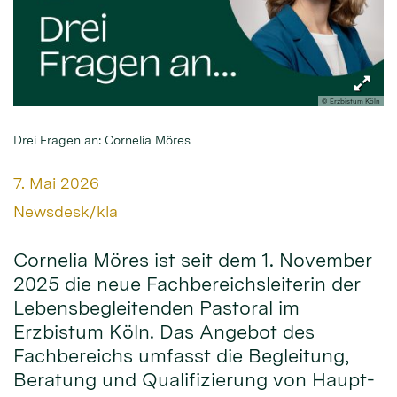
© Erzbistum Köln
Drei Fragen an: Cornelia Möres
Datum:
7. Mai 2026
Von:
Newsdesk/kla
Cornelia Möres ist seit dem 1. November
2025 die neue Fachbereichsleiterin der
Lebensbegleitenden Pastoral im
Erzbistum Köln. Das Angebot des
Fachbereichs umfasst die Begleitung,
Beratung und Qualifizierung von Haupt-