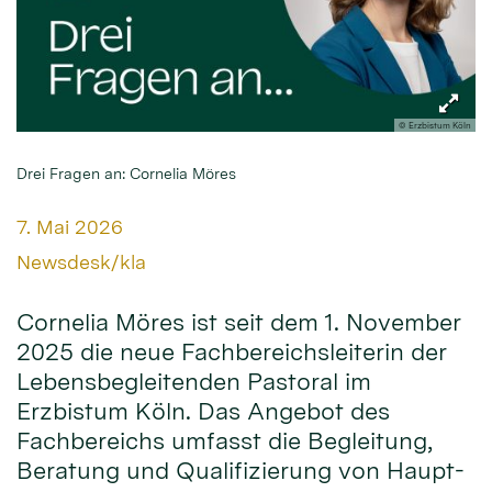
© Erzbistum Köln
Drei Fragen an: Cornelia Möres
Datum:
7. Mai 2026
Von:
Newsdesk/kla
Cornelia Möres ist seit dem 1. November
2025 die neue Fachbereichsleiterin der
Lebensbegleitenden Pastoral im
Erzbistum Köln. Das Angebot des
Fachbereichs umfasst die Begleitung,
Beratung und Qualifizierung von Haupt-