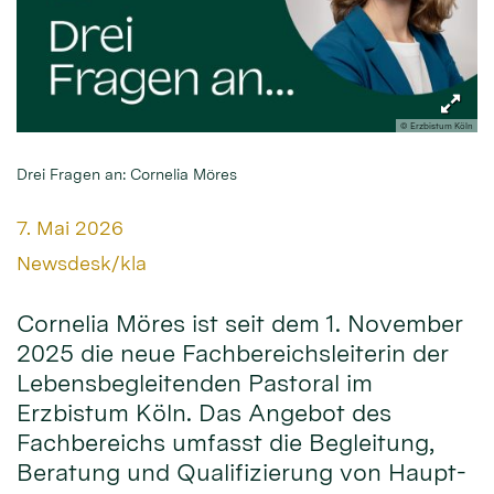
© Erzbistum Köln
Drei Fragen an: Cornelia Möres
Datum:
7. Mai 2026
Von:
Newsdesk/kla
Cornelia Möres ist seit dem 1. November
2025 die neue Fachbereichsleiterin der
Lebensbegleitenden Pastoral im
Erzbistum Köln. Das Angebot des
Fachbereichs umfasst die Begleitung,
Beratung und Qualifizierung von Haupt-