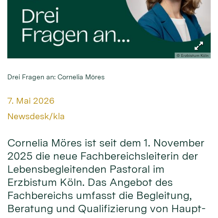
© Erzbistum Köln
Drei Fragen an: Cornelia Möres
Datum:
7. Mai 2026
Von:
Newsdesk/kla
Cornelia Möres ist seit dem 1. November
2025 die neue Fachbereichsleiterin der
Lebensbegleitenden Pastoral im
Erzbistum Köln. Das Angebot des
Fachbereichs umfasst die Begleitung,
Beratung und Qualifizierung von Haupt-