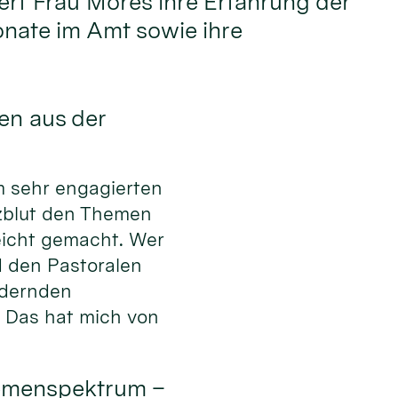
dert Frau Möres ihre Erfahrung der
nate im Amt sowie ihre
en aus der
em sehr engagierten
zblut den Themen
eicht gemacht. Wer
d den Pastoralen
ndernden
. Das hat mich von
hemenspektrum –