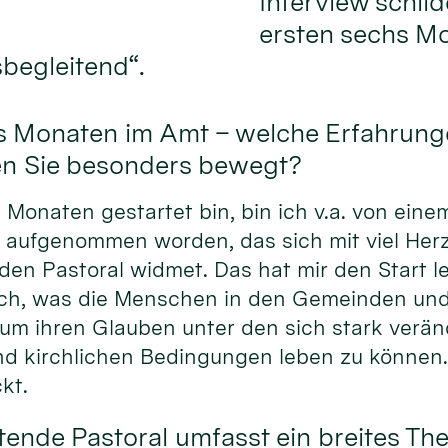
Interview schil
ersten sechs Mo
sbegleitend“.
chs Monaten im Amt – welche Erfahrung
en Sie besonders bewegt?
s Monaten gestartet bin, bin ich v.a. von ein
 aufgenommen worden, das sich mit viel Her
den Pastoral widmet. Das hat mir den Start l
 sich, was die Menschen in den Gemeinden un
 um ihren Glauben unter den sich stark verä
und kirchlichen Bedingungen leben zu können
kt.
tende Pastoral umfasst ein breites T