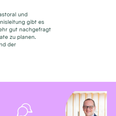
astoral und
isleitung gibt es
ehr gut nachgefragt
mate zu planen.
und der