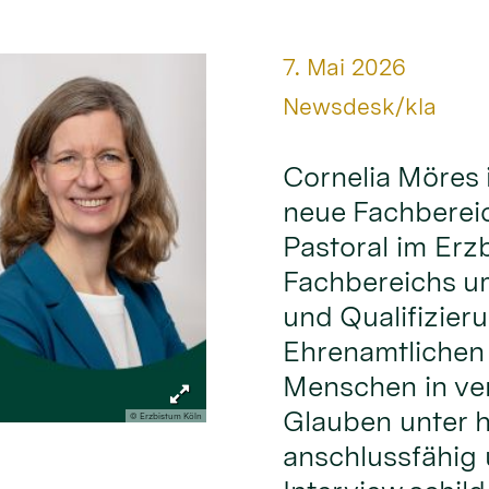
Datum:
7. Mai 2026
Von:
Newsdesk/kla
Cornelia Möres 
neue Fachbereic
Pastoral im Erz
Fachbereichs um
und Qualifizier
Ehrenamtlichen
Menschen in ve
Glauben unter 
© Erzbistum Köln
anschlussfähig 