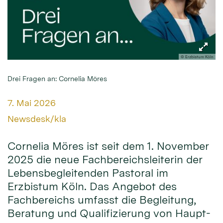
© Erzbistum Köln
Drei Fragen an: Cornelia Möres
Datum:
7. Mai 2026
Von:
Newsdesk/kla
Cornelia Möres ist seit dem 1. November
2025 die neue Fachbereichsleiterin der
Lebensbegleitenden Pastoral im
Erzbistum Köln. Das Angebot des
Fachbereichs umfasst die Begleitung,
Beratung und Qualifizierung von Haupt-