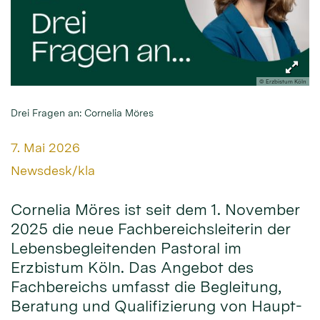
© Erzbistum Köln
Drei Fragen an: Cornelia Möres
Datum:
7. Mai 2026
Von:
Newsdesk/kla
Cornelia Möres ist seit dem 1. November
2025 die neue Fachbereichsleiterin der
Lebensbegleitenden Pastoral im
Erzbistum Köln. Das Angebot des
Fachbereichs umfasst die Begleitung,
Beratung und Qualifizierung von Haupt-