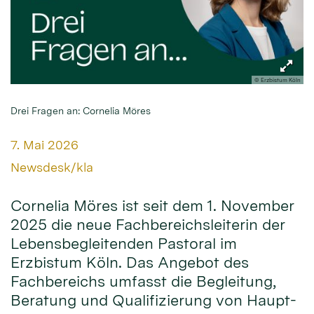
© Erzbistum Köln
Drei Fragen an: Cornelia Möres
Datum:
7. Mai 2026
Von:
Newsdesk/kla
Cornelia Möres ist seit dem 1. November
2025 die neue Fachbereichsleiterin der
Lebensbegleitenden Pastoral im
Erzbistum Köln. Das Angebot des
Fachbereichs umfasst die Begleitung,
Beratung und Qualifizierung von Haupt-