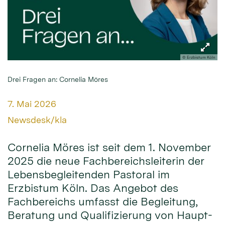
© Erzbistum Köln
Drei Fragen an: Cornelia Möres
Datum:
7. Mai 2026
Von:
Newsdesk/kla
Cornelia Möres ist seit dem 1. November
2025 die neue Fachbereichsleiterin der
Lebensbegleitenden Pastoral im
Erzbistum Köln. Das Angebot des
Fachbereichs umfasst die Begleitung,
Beratung und Qualifizierung von Haupt-