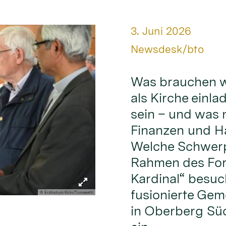
Datum:
3. Juni 2026
Von:
Newsdesk/bto
Was brauchen w
als Kirche einl
sein – und was 
Finanzen und Ha
Welche Schwerp
Rahmen des For
Kardinal“ besuch
fusionierte Gem
© Erzbistum Köln/Tomasetti
in Oberberg Sü