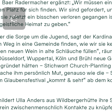
Baer Radermacher ergänzt: „Wir müssen ein
en Platz für sich finden. Wir sind gefordert,
sie zuletzt ein bisschen verloren gegangen 
geistliche Heimat zu geben.“
 er die Sorge um die Jugend, sagt der Kardina
 Weg in eine Gemeinde finden, wie wir sie k
en neuen Wein in alte Schläuche füllen“, räum
Düsseldorf, Wuppertal, Köln und Brühl neue 
ründet hätten – Stichwort Church-Planting
che ihm persönlich Mut, genauso wie die – S
 Glaubensfestival „kommt & seht“ ab dem k
hildert Ulla Anders aus Wildbergerhütte ihre 
rein zwischenmenschlich Kontakte zu knüpfen