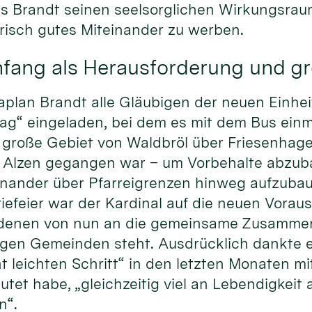
 Brandt seinen seelsorglichen Wirkungsraum v
risch gutes Miteinander zu werben.
nfang als Herausforderung und g
Kaplan Brandt alle Gläubigen der neuen Einhe
g“ eingeladen, bei dem es mit dem Bus einm
große Gebiet von Waldbröl über Friesenhagen
t Alzen gegangen war – um Vorbehalte abzu
nander über Pfarreigrenzen hinweg aufzubaue
iefeier war der Kardinal auf die neuen Vora
 denen von nun an die gemeinsame Zusammen
gen Gemeinden steht. Ausdrücklich dankte 
ht leichten Schritt“ in den letzten Monaten m
et habe, „gleichzeitig viel an Lebendigkeit 
n“.