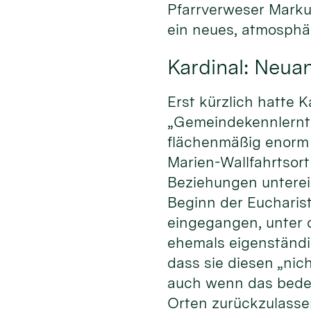
Pfarrverweser Markus
ein neues, atmosphä
Kardinal: Neua
Erst kürzlich hatte 
„Gemeindekennlernta
flächenmäßig enorm 
Marien-Wallfahrtsor
Beziehungen unterei
Beginn der Eucharist
eingegangen, unter
ehemals eigenständi
dass sie diesen „nic
auch wenn das bedeut
Orten zurückzulasse