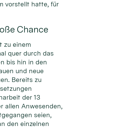
orstellt hatte, für
roße Chance
it zu einem
al quer durch das
 bis hin in den
bauen und neue
n. Bereits zu
ussetzungen
arbeit der 13
er allen Anwesenden,
itgegangen seien,
an den einzelnen