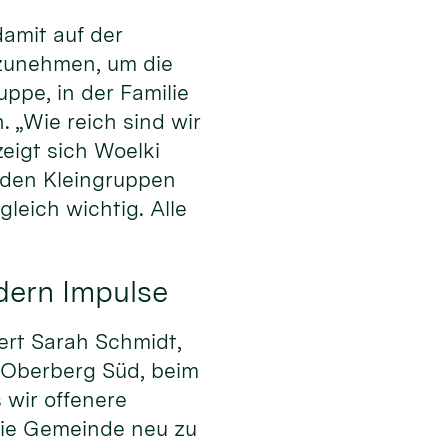
amit auf der
rzunehmen, um die
uppe, in der Familie
. „Wie reich sind wir
igt sich Woelki
den Kleingruppen
leich wichtig. Alle
dern Impulse
ert Sarah Schmidt,
 Oberberg Süd, beim
 wir offenere
die Gemeinde neu zu