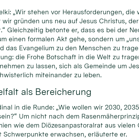
elki: „Wir stehen vor Herausforderungen, die w
 wir gründen uns neu auf Jesus Christus, de
.“ Gleichzeitig betonte er, dass es bei der 
 um einen formalen Akt gehe, sondern um „un
nd das Evangelium zu den Menschen zu trage
ung: die Frohe Botschaft in die Welt zu trag
lnehmen zu lassen, sich als Gemeinde um Jes
wisterlich miteinander zu leben.
lfalt als Bereicherung
dinal in die Runde: „Wie wollen wir 2030, 203
sein?“ Um nicht nach dem Rasenmäherprinzip 
mien wie dem Diözesanpastoralrat aus viele
Schwerpunkte erwachsen, erläuterte er.