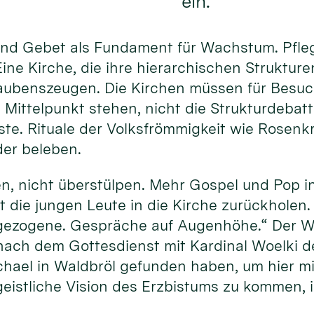
ein.
und Gebet als Fundament für Wachstum. Pfle
ine Kirche, die ihre hierarchischen Struktur
laubenszeugen. Die Kirchen müssen für Besuch
 Mittelpunkt stehen, nicht die Strukturdebat
ste. Rituale der Volksfrömmigkeit wie Rosenk
der beleben.
, nicht überstülpen. Mehr Gospel und Pop in 
t die jungen Leute in die Kirche zurückholen
gezogene. Gespräche auf Augenhöhe.“ Der W
nach dem Gottesdienst mit Kardinal Woelki 
chael in Waldbröl gefunden haben, um hier mi
eistliche Vision des Erzbistums zu kommen, is