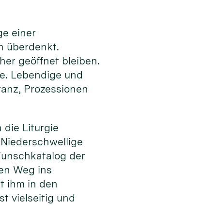
ge einer
en überdenkt.
er geöffnet bleiben.
te. Lebendige und
ranz, Prozessionen
die Liturgie
. Niederschwellige
unschkatalog der
den Weg ins
t ihm in den
t vielseitig und