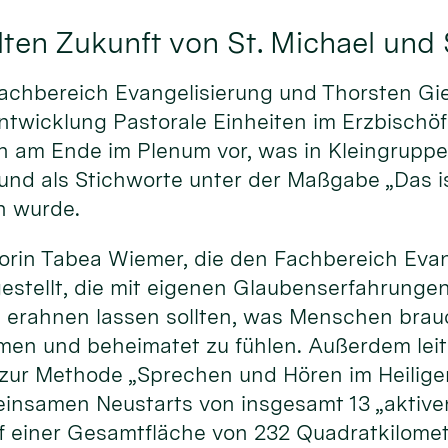
ten Zukunft von St. Michael und 
achbereich Evangelisierung und Thorsten Gie
ntwicklung Pastorale Einheiten im Erzbischöf
sen am Ende im Plenum vor, was in Kleingrup
d als Stichworte unter der Maßgabe „Das is
n wurde.
rin Tabea Wiemer, die den Fachbereich Evang
gestellt, die mit eigenen Glaubenserfahrung
 erahnen lassen sollten, was Menschen brauc
mmen und beheimatet zu fühlen. Außerdem leit
 zur Methode „Sprechen und Hören im Heilige
insamen Neustarts von insgesamt 13 „aktiven
f einer Gesamtfläche von 232 Quadratkilomet