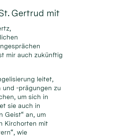
St. Gertrud mit
rtz,
lichen
pengesprächen
t mir auch zukünftig
elisierung leitet,
en und -prägungen zu
hen, um sich in
et sie auch in
n Geist“ an, um
 Kirchorten mit
ern“, wie