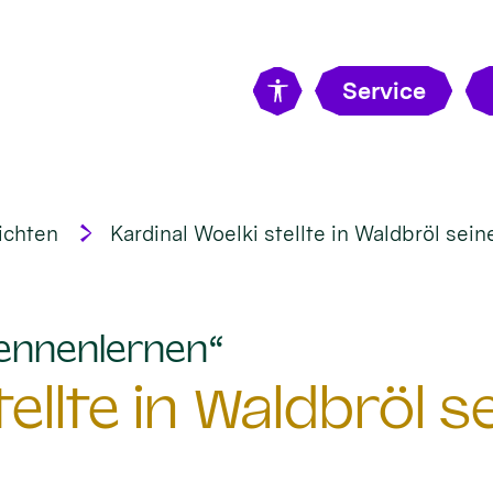
Service
ichten
Kardinal Woelki stellte in Waldbröl sein
:
ennenlernen“
ellte in Waldbröl s