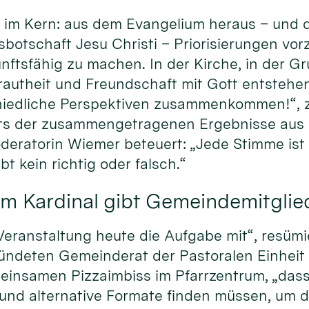
im Kern: aus dem Evangelium heraus – und d
sbotschaft Jesu Christi – Priorisierungen vo
nftsfähig zu machen. In der Kirche, in der Gr
trautheit und Freundschaft mit Gott entstehen
iedliche Perspektiven zusammenkommen!“, ze
ts der zusammengetragenen Ergebnisse aus 
eratorin Wiemer beteuert: „Jede Stimme ist g
bt kein richtig oder falsch.“
m Kardinal gibt Gemeindemitglie
eranstaltung heute die Aufgabe mit“, resümi
ründeten Gemeinderat der Pastoralen Einheit
insamen Pizzaimbiss im Pfarrzentrum, „dass
 und alternative Formate finden müssen, um 