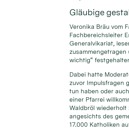
Gläubige gestal
Veronika Bräu vom F
Fachbereichsleiter E
Generalvikariat, le
zusammengetragen un
wichtig“ festgehalte
Dabei hatte Moderato
zuvor Impulsfragen 
tun haben oder auch
einer Pfarrei willko
Waldbröl wiederholt
angesichts des geme
17.000 Katholiken au