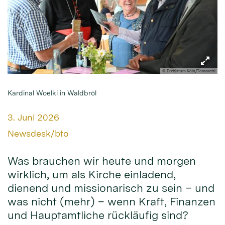
© Erzbistum Köln/Tomasetti
Kardinal Woelki in Waldbröl
Datum:
3. Juni 2026
Von:
Newsdesk/bto
Was brauchen wir heute und morgen
wirklich, um als Kirche einladend,
dienend und missionarisch zu sein – und
was nicht (mehr) – wenn Kraft, Finanzen
und Hauptamtliche rückläufig sind?