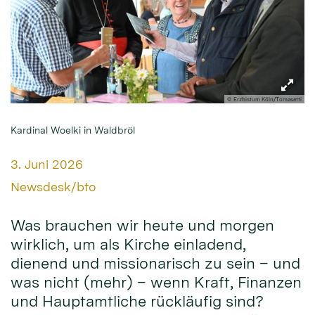
© Erzbistum Köln/Tomasetti
Kardinal Woelki in Waldbröl
Datum:
3. Juni 2026
Von:
Newsdesk/bto
Was brauchen wir heute und morgen
wirklich, um als Kirche einladend,
dienend und missionarisch zu sein – und
was nicht (mehr) – wenn Kraft, Finanzen
und Hauptamtliche rückläufig sind?