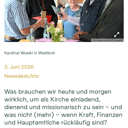
© Erzbistum Köln/Tomasetti
Kardinal Woelki in Waldbröl
Datum:
3. Juni 2026
Von:
Newsdesk/bto
Was brauchen wir heute und morgen
wirklich, um als Kirche einladend,
dienend und missionarisch zu sein – und
was nicht (mehr) – wenn Kraft, Finanzen
und Hauptamtliche rückläufig sind?