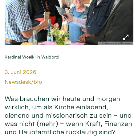
© Erzbistum Köln/Tomasetti
Kardinal Woelki in Waldbröl
Datum:
3. Juni 2026
Von:
Newsdesk/bto
Was brauchen wir heute und morgen
wirklich, um als Kirche einladend,
dienend und missionarisch zu sein – und
was nicht (mehr) – wenn Kraft, Finanzen
und Hauptamtliche rückläufig sind?