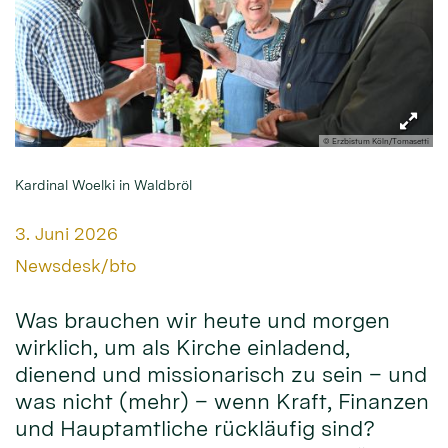
© Erzbistum Köln/Tomasetti
Kardinal Woelki in Waldbröl
Datum:
3. Juni 2026
Von:
Newsdesk/bto
Was brauchen wir heute und morgen
wirklich, um als Kirche einladend,
dienend und missionarisch zu sein – und
was nicht (mehr) – wenn Kraft, Finanzen
und Hauptamtliche rückläufig sind?