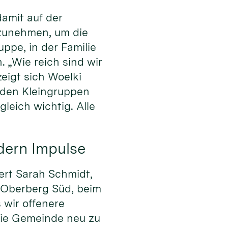
amit auf der
rzunehmen, um die
uppe, in der Familie
. „Wie reich sind wir
igt sich Woelki
den Kleingruppen
leich wichtig. Alle
dern Impulse
ert Sarah Schmidt,
 Oberberg Süd, beim
 wir offenere
die Gemeinde neu zu