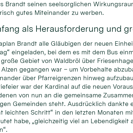
 Brandt seinen seelsorglichen Wirkungsraum v
risch gutes Miteinander zu werben.
nfang als Herausforderung und g
Kaplan Brandt alle Gläubigen der neuen Einhe
g“ eingeladen, bei dem es mit dem Bus einm
große Gebiet von Waldbröl über Friesenhagen
t Alzen gegangen war – um Vorbehalte abzu
nander über Pfarreigrenzen hinweg aufzubaue
iefeier war der Kardinal auf die neuen Vora
 denen von nun an die gemeinsame Zusammen
gen Gemeinden steht. Ausdrücklich dankte 
ht leichten Schritt“ in den letzten Monaten m
et habe, „gleichzeitig viel an Lebendigkeit 
n“.