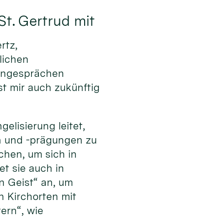
St. Gertrud mit
rtz,
lichen
pengesprächen
t mir auch zukünftig
elisierung leitet,
en und -prägungen zu
hen, um sich in
et sie auch in
n Geist“ an, um
 Kirchorten mit
ern“, wie