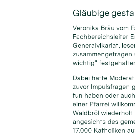
Gläubige gestal
Veronika Bräu vom F
Fachbereichsleiter E
Generalvikariat, le
zusammengetragen un
wichtig“ festgehalte
Dabei hatte Moderato
zuvor Impulsfragen 
tun haben oder auch
einer Pfarrei willko
Waldbröl wiederholt
angesichts des geme
17.000 Katholiken au