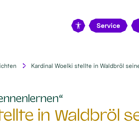
Service
ichten
Kardinal Woelki stellte in Waldbröl sein
:
ennenlernen“
ellte in Waldbröl s