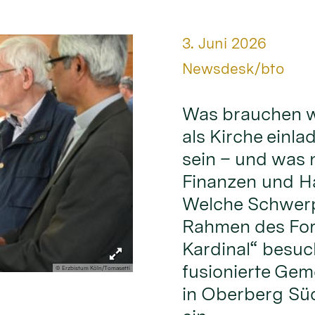
Datum:
3. Juni 2026
Von:
Newsdesk/bto
Was brauchen w
als Kirche einl
sein – und was 
Finanzen und Ha
Welche Schwerp
Rahmen des For
Kardinal“ besuch
fusionierte Gem
© Erzbistum Köln/Tomasetti
in Oberberg Sü