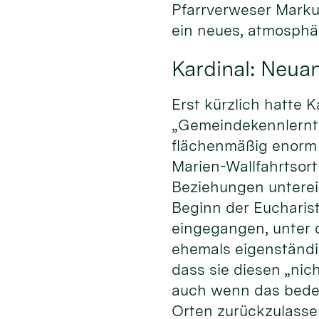
Pfarrverweser Markus
ein neues, atmosphä
Kardinal: Neua
Erst kürzlich hatte 
„Gemeindekennlernta
flächenmäßig enorm 
Marien-Wallfahrtsor
Beziehungen unterei
Beginn der Eucharist
eingegangen, unter
ehemals eigenständi
dass sie diesen „nic
auch wenn das bedeut
Orten zurückzulasse