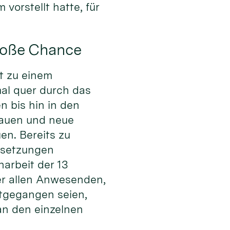
orstellt hatte, für
roße Chance
it zu einem
al quer durch das
 bis hin in den
bauen und neue
n. Bereits zu
ussetzungen
arbeit der 13
er allen Anwesenden,
itgegangen seien,
an den einzelnen