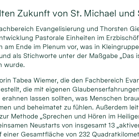
ten Zukunft von St. Michael und 
achbereich Evangelisierung und Thorsten Gie
ntwicklung Pastorale Einheiten im Erzbischöf
sen am Ende im Plenum vor, was in Kleingrup
d als Stichworte unter der Maßgabe „Das is
n wurde.
rin Tabea Wiemer, die den Fachbereich Evang
gestellt, die mit eigenen Glaubenserfahrung
 erahnen lassen sollten, was Menschen brauc
mmen und beheimatet zu fühlen. Außerdem leit
 zur Methode „Sprechen und Hören im Heilige
insamen Neustarts von insgesamt 13 „aktiven
f einer Gesamtfläche von 232 Quadratkilomet