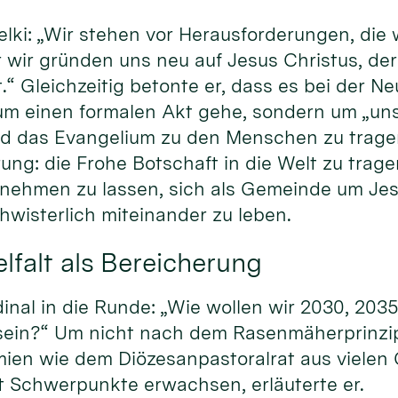
elki: „Wir stehen vor Herausforderungen, die w
 wir gründen uns neu auf Jesus Christus, de
.“ Gleichzeitig betonte er, dass es bei der 
 um einen formalen Akt gehe, sondern um „un
nd das Evangelium zu den Menschen zu trage
ung: die Frohe Botschaft in die Welt zu trag
lnehmen zu lassen, sich als Gemeinde um Jes
wisterlich miteinander zu leben.
lfalt als Bereicherung
dinal in die Runde: „Wie wollen wir 2030, 203
sein?“ Um nicht nach dem Rasenmäherprinzip 
mien wie dem Diözesanpastoralrat aus viele
Schwerpunkte erwachsen, erläuterte er.