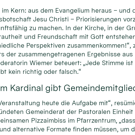
im Kern: aus dem Evangelium heraus – und d
sbotschaft Jesu Christi – Priorisierungen vo
nftsfähig zu machen. In der Kirche, in der Gr
trautheit und Freundschaft mit Gott entstehen
iedliche Perspektiven zusammenkommen!“, ze
ts der zusammengetragenen Ergebnisse aus 
eratorin Wiemer beteuert: „Jede Stimme ist g
bt kein richtig oder falsch.“
m Kardinal gibt Gemeindemitglie
eranstaltung heute die Aufgabe mit“, resümi
ründeten Gemeinderat der Pastoralen Einheit
insamen Pizzaimbiss im Pfarrzentrum, „dass
 und alternative Formate finden müssen, um 