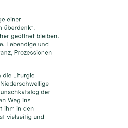
ge einer
en überdenkt.
er geöffnet bleiben.
te. Lebendige und
ranz, Prozessionen
die Liturgie
. Niederschwellige
unschkatalog der
den Weg ins
t ihm in den
t vielseitig und