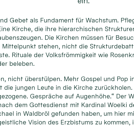
ein.
und Gebet als Fundament für Wachstum. Pfle
ine Kirche, die ihre hierarchischen Struktur
laubenszeugen. Die Kirchen müssen für Besuch
 Mittelpunkt stehen, nicht die Strukturdebat
ste. Rituale der Volksfrömmigkeit wie Rosenk
der beleben.
, nicht überstülpen. Mehr Gospel und Pop in 
t die jungen Leute in die Kirche zurückholen
gezogene. Gespräche auf Augenhöhe.“ Der W
nach dem Gottesdienst mit Kardinal Woelki 
chael in Waldbröl gefunden haben, um hier mi
eistliche Vision des Erzbistums zu kommen, is