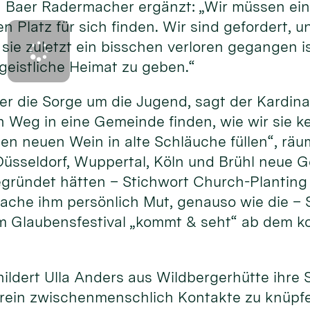
Baer Radermacher ergänzt: „Wir müssen ein
en Platz für sich finden. Wir sind gefordert,
sie zuletzt ein bisschen verloren gegangen 
geistliche Heimat zu geben.“
 er die Sorge um die Jugend, sagt der Kardina
 Weg in eine Gemeinde finden, wie wir sie k
en neuen Wein in alte Schläuche füllen“, räum
Düsseldorf, Wuppertal, Köln und Brühl neue 
ründet hätten – Stichwort Church-Planting
che ihm persönlich Mut, genauso wie die – S
 Glaubensfestival „kommt & seht“ ab dem k
hildert Ulla Anders aus Wildbergerhütte ihre 
rein zwischenmenschlich Kontakte zu knüpfen