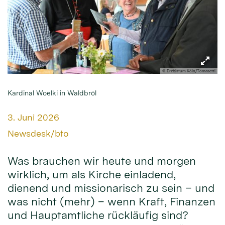
© Erzbistum Köln/Tomasetti
Kardinal Woelki in Waldbröl
Datum:
3. Juni 2026
Von:
Newsdesk/bto
Was brauchen wir heute und morgen
wirklich, um als Kirche einladend,
dienend und missionarisch zu sein – und
was nicht (mehr) – wenn Kraft, Finanzen
und Hauptamtliche rückläufig sind?