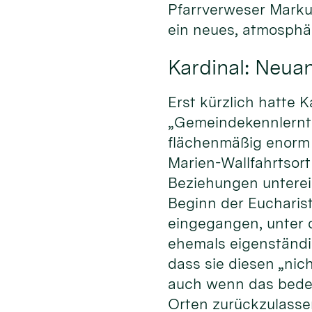
Pfarrverweser Markus
ein neues, atmosphä
Kardinal: Neua
Erst kürzlich hatte 
„Gemeindekennlernta
flächenmäßig enorm 
Marien-Wallfahrtsor
Beziehungen unterei
Beginn der Eucharist
eingegangen, unter
ehemals eigenständi
dass sie diesen „nic
auch wenn das bedeut
Orten zurückzulasse