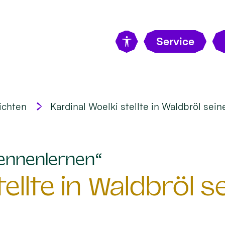
Service
ichten
Kardinal Woelki stellte in Waldbröl sein
:
ennenlernen“
ellte in Waldbröl s