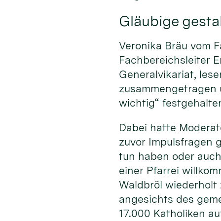
Gläubige gestal
Veronika Bräu vom F
Fachbereichsleiter E
Generalvikariat, le
zusammengetragen un
wichtig“ festgehalte
Dabei hatte Moderato
zuvor Impulsfragen 
tun haben oder auch
einer Pfarrei willko
Waldbröl wiederholt
angesichts des geme
17.000 Katholiken au