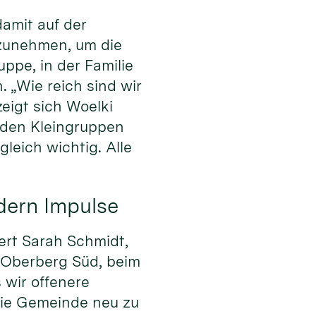
amit auf der
rzunehmen, um die
uppe, in der Familie
. „Wie reich sind wir
igt sich Woelki
den Kleingruppen
leich wichtig. Alle
dern Impulse
ert Sarah Schmidt,
 Oberberg Süd, beim
 wir offenere
die Gemeinde neu zu