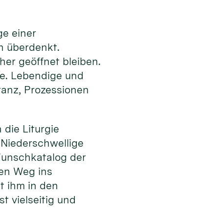
ge einer
en überdenkt.
er geöffnet bleiben.
te. Lebendige und
ranz, Prozessionen
die Liturgie
. Niederschwellige
unschkatalog der
den Weg ins
t ihm in den
t vielseitig und