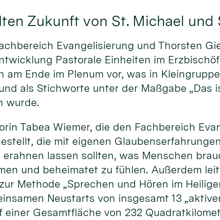
ten Zukunft von St. Michael und 
achbereich Evangelisierung und Thorsten Gie
ntwicklung Pastorale Einheiten im Erzbischöf
sen am Ende im Plenum vor, was in Kleingrup
d als Stichworte unter der Maßgabe „Das is
n wurde.
rin Tabea Wiemer, die den Fachbereich Evang
gestellt, die mit eigenen Glaubenserfahrung
 erahnen lassen sollten, was Menschen brauc
mmen und beheimatet zu fühlen. Außerdem leit
 zur Methode „Sprechen und Hören im Heilige
insamen Neustarts von insgesamt 13 „aktiven
f einer Gesamtfläche von 232 Quadratkilomet