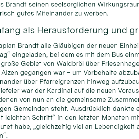
 Brandt seinen seelsorglichen Wirkungsraum v
risch gutes Miteinander zu werben.
nfang als Herausforderung und g
Kaplan Brandt alle Gläubigen der neuen Einhe
g“ eingeladen, bei dem es mit dem Bus einm
große Gebiet von Waldbröl über Friesenhagen
t Alzen gegangen war – um Vorbehalte abzu
nander über Pfarreigrenzen hinweg aufzubaue
iefeier war der Kardinal auf die neuen Vora
 denen von nun an die gemeinsame Zusammen
gen Gemeinden steht. Ausdrücklich dankte 
ht leichten Schritt“ in den letzten Monaten m
et habe, „gleichzeitig viel an Lebendigkeit 
n“.