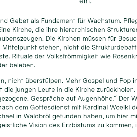
ein.
und Gebet als Fundament für Wachstum. Pfle
ine Kirche, die ihre hierarchischen Struktur
laubenszeugen. Die Kirchen müssen für Besuch
 Mittelpunkt stehen, nicht die Strukturdebat
ste. Rituale der Volksfrömmigkeit wie Rosenk
der beleben.
, nicht überstülpen. Mehr Gospel und Pop in 
t die jungen Leute in die Kirche zurückholen
gezogene. Gespräche auf Augenhöhe.“ Der W
nach dem Gottesdienst mit Kardinal Woelki 
chael in Waldbröl gefunden haben, um hier mi
eistliche Vision des Erzbistums zu kommen, is