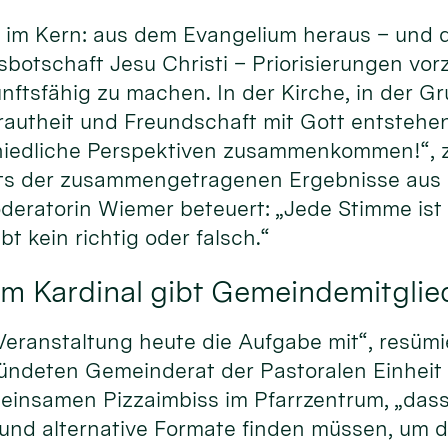
im Kern: aus dem Evangelium heraus – und d
sbotschaft Jesu Christi – Priorisierungen vo
nftsfähig zu machen. In der Kirche, in der Gr
trautheit und Freundschaft mit Gott entstehen
iedliche Perspektiven zusammenkommen!“, ze
ts der zusammengetragenen Ergebnisse aus 
eratorin Wiemer beteuert: „Jede Stimme ist g
bt kein richtig oder falsch.“
m Kardinal gibt Gemeindemitglie
eranstaltung heute die Aufgabe mit“, resümi
ründeten Gemeinderat der Pastoralen Einheit
insamen Pizzaimbiss im Pfarrzentrum, „dass
 und alternative Formate finden müssen, um 