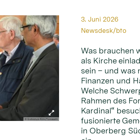
Datum:
3. Juni 2026
Von:
Newsdesk/bto
Was brauchen w
als Kirche einl
sein – und was 
Finanzen und Ha
Welche Schwerp
Rahmen des For
Kardinal“ besuch
fusionierte Gem
© Erzbistum Köln/Tomasetti
in Oberberg Sü