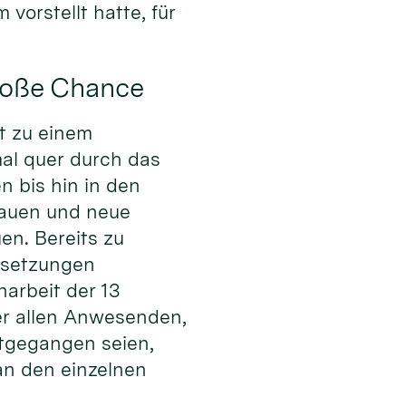
orstellt hatte, für
roße Chance
it zu einem
al quer durch das
 bis hin in den
bauen und neue
n. Bereits zu
ussetzungen
arbeit der 13
er allen Anwesenden,
itgegangen seien,
an den einzelnen