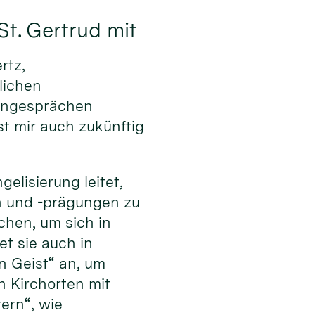
St. Gertrud mit
rtz,
lichen
pengesprächen
t mir auch zukünftig
elisierung leitet,
en und -prägungen zu
hen, um sich in
et sie auch in
n Geist“ an, um
 Kirchorten mit
ern“, wie