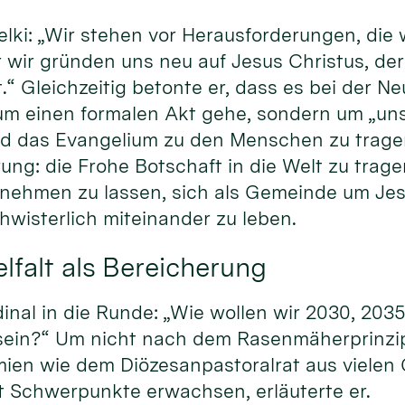
elki: „Wir stehen vor Herausforderungen, die w
 wir gründen uns neu auf Jesus Christus, de
.“ Gleichzeitig betonte er, dass es bei der 
 um einen formalen Akt gehe, sondern um „un
nd das Evangelium zu den Menschen zu trage
ung: die Frohe Botschaft in die Welt zu trag
lnehmen zu lassen, sich als Gemeinde um Jes
wisterlich miteinander zu leben.
lfalt als Bereicherung
dinal in die Runde: „Wie wollen wir 2030, 203
sein?“ Um nicht nach dem Rasenmäherprinzip 
mien wie dem Diözesanpastoralrat aus viele
Schwerpunkte erwachsen, erläuterte er.