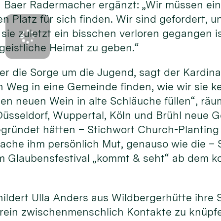
Baer Radermacher ergänzt: „Wir müssen ein
en Platz für sich finden. Wir sind gefordert,
sie zuletzt ein bisschen verloren gegangen 
geistliche Heimat zu geben.“
 er die Sorge um die Jugend, sagt der Kardina
 Weg in eine Gemeinde finden, wie wir sie k
en neuen Wein in alte Schläuche füllen“, räum
Düsseldorf, Wuppertal, Köln und Brühl neue 
ründet hätten – Stichwort Church-Planting
che ihm persönlich Mut, genauso wie die – S
 Glaubensfestival „kommt & seht“ ab dem k
hildert Ulla Anders aus Wildbergerhütte ihre 
rein zwischenmenschlich Kontakte zu knüpfen