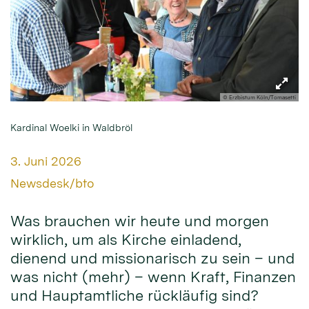
© Erzbistum Köln/Tomasetti
Kardinal Woelki in Waldbröl
Datum:
3. Juni 2026
Von:
Newsdesk/bto
Was brauchen wir heute und morgen
wirklich, um als Kirche einladend,
dienend und missionarisch zu sein – und
was nicht (mehr) – wenn Kraft, Finanzen
und Hauptamtliche rückläufig sind?