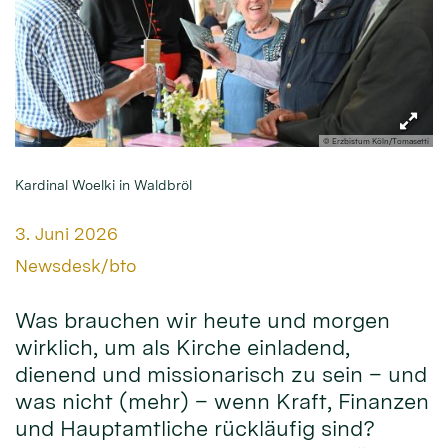
© Erzbistum Köln/Tomasetti
Kardinal Woelki in Waldbröl
Datum:
3. Juni 2026
Von:
Newsdesk/bto
Was brauchen wir heute und morgen
wirklich, um als Kirche einladend,
dienend und missionarisch zu sein – und
was nicht (mehr) – wenn Kraft, Finanzen
und Hauptamtliche rückläufig sind?