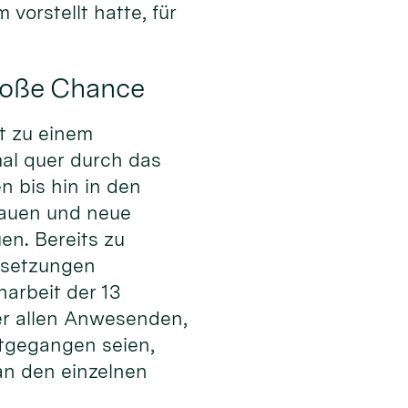
orstellt hatte, für
roße Chance
it zu einem
al quer durch das
 bis hin in den
bauen und neue
n. Bereits zu
ussetzungen
arbeit der 13
er allen Anwesenden,
itgegangen seien,
an den einzelnen