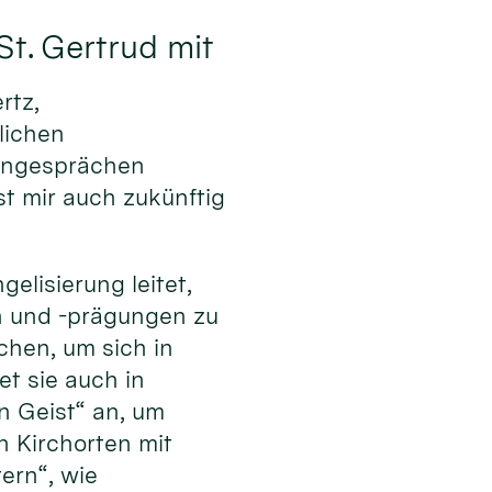
St. Gertrud mit
rtz,
lichen
pengesprächen
t mir auch zukünftig
elisierung leitet,
en und -prägungen zu
hen, um sich in
et sie auch in
n Geist“ an, um
 Kirchorten mit
ern“, wie