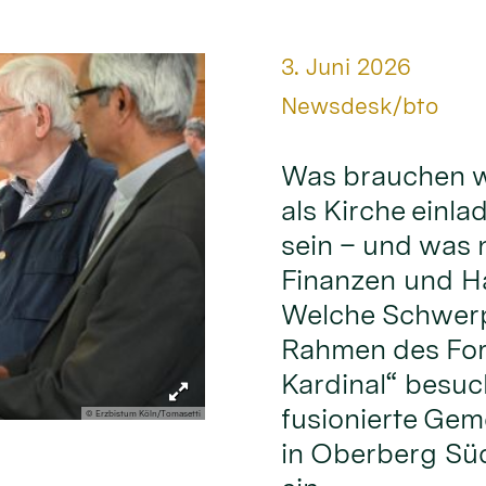
Datum:
3. Juni 2026
Von:
Newsdesk/bto
Was brauchen w
als Kirche einl
sein – und was 
Finanzen und Ha
Welche Schwerp
Rahmen des For
Kardinal“ besuch
fusionierte Gem
© Erzbistum Köln/Tomasetti
in Oberberg Sü