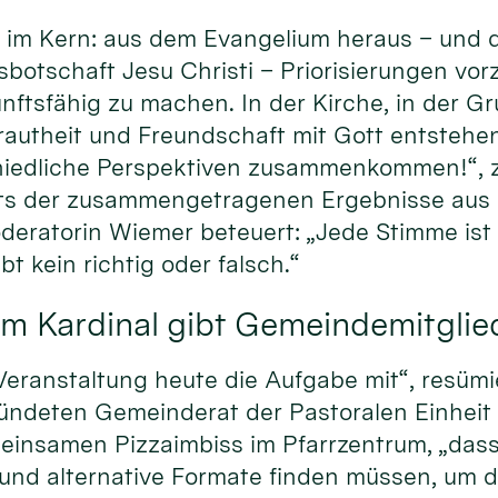
im Kern: aus dem Evangelium heraus – und d
sbotschaft Jesu Christi – Priorisierungen vo
nftsfähig zu machen. In der Kirche, in der Gr
trautheit und Freundschaft mit Gott entstehen
iedliche Perspektiven zusammenkommen!“, ze
ts der zusammengetragenen Ergebnisse aus 
eratorin Wiemer beteuert: „Jede Stimme ist g
bt kein richtig oder falsch.“
m Kardinal gibt Gemeindemitglie
eranstaltung heute die Aufgabe mit“, resümi
ründeten Gemeinderat der Pastoralen Einheit
insamen Pizzaimbiss im Pfarrzentrum, „dass
 und alternative Formate finden müssen, um 