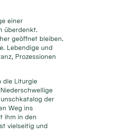
ge einer
en überdenkt.
er geöffnet bleiben.
te. Lebendige und
ranz, Prozessionen
die Liturgie
. Niederschwellige
unschkatalog der
den Weg ins
t ihm in den
t vielseitig und