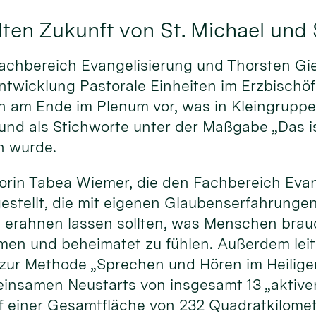
ten Zukunft von St. Michael und 
achbereich Evangelisierung und Thorsten Gie
ntwicklung Pastorale Einheiten im Erzbischöf
sen am Ende im Plenum vor, was in Kleingrup
d als Stichworte unter der Maßgabe „Das is
n wurde.
rin Tabea Wiemer, die den Fachbereich Evang
gestellt, die mit eigenen Glaubenserfahrung
 erahnen lassen sollten, was Menschen brauc
mmen und beheimatet zu fühlen. Außerdem leit
 zur Methode „Sprechen und Hören im Heilige
insamen Neustarts von insgesamt 13 „aktiven
f einer Gesamtfläche von 232 Quadratkilomet