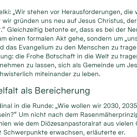
elki: „Wir stehen vor Herausforderungen, die w
 wir gründen uns neu auf Jesus Christus, de
.“ Gleichzeitig betonte er, dass es bei der 
 um einen formalen Akt gehe, sondern um „un
nd das Evangelium zu den Menschen zu trage
ung: die Frohe Botschaft in die Welt zu trag
lnehmen zu lassen, sich als Gemeinde um Jes
wisterlich miteinander zu leben.
lfalt als Bereicherung
dinal in die Runde: „Wie wollen wir 2030, 203
sein?“ Um nicht nach dem Rasenmäherprinzip 
mien wie dem Diözesanpastoralrat aus viele
Schwerpunkte erwachsen, erläuterte er.