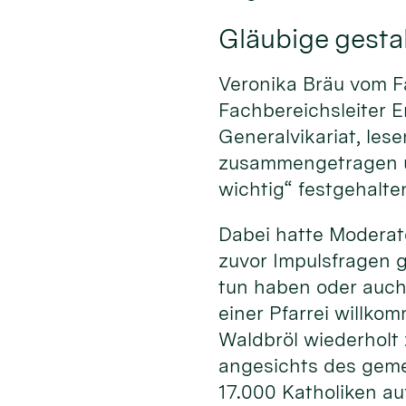
Gläubige gestal
Veronika Bräu vom F
Fachbereichsleiter E
Generalvikariat, le
zusammengetragen un
wichtig“ festgehalte
Dabei hatte Moderato
zuvor Impulsfragen 
tun haben oder auch
einer Pfarrei willko
Waldbröl wiederholt
angesichts des geme
17.000 Katholiken au