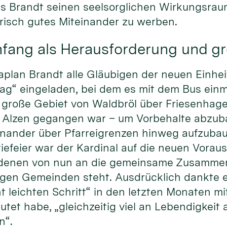
 Brandt seinen seelsorglichen Wirkungsraum v
risch gutes Miteinander zu werben.
nfang als Herausforderung und g
Kaplan Brandt alle Gläubigen der neuen Einhe
g“ eingeladen, bei dem es mit dem Bus einm
große Gebiet von Waldbröl über Friesenhagen
t Alzen gegangen war – um Vorbehalte abzu
nander über Pfarreigrenzen hinweg aufzubaue
iefeier war der Kardinal auf die neuen Vora
 denen von nun an die gemeinsame Zusammen
gen Gemeinden steht. Ausdrücklich dankte 
ht leichten Schritt“ in den letzten Monaten m
et habe, „gleichzeitig viel an Lebendigkeit 
n“.