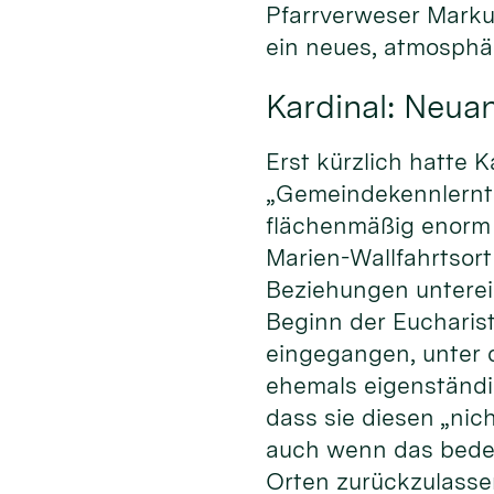
Pfarrverweser Markus
ein neues, atmosphä
Kardinal: Neua
Erst kürzlich hatte 
„Gemeindekennlernta
flächenmäßig enorm 
Marien-Wallfahrtsor
Beziehungen unterei
Beginn der Eucharist
eingegangen, unter
ehemals eigenständi
dass sie diesen „nic
auch wenn das bedeut
Orten zurückzulasse