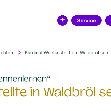
Service
ichten
Kardinal Woelki stellte in Waldbröl sein
:
ennenlernen“
ellte in Waldbröl s