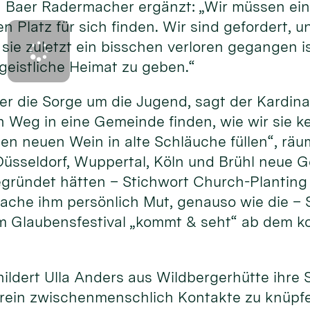
Baer Radermacher ergänzt: „Wir müssen ein
en Platz für sich finden. Wir sind gefordert,
sie zuletzt ein bisschen verloren gegangen 
geistliche Heimat zu geben.“
 er die Sorge um die Jugend, sagt der Kardina
 Weg in eine Gemeinde finden, wie wir sie k
en neuen Wein in alte Schläuche füllen“, räum
Düsseldorf, Wuppertal, Köln und Brühl neue 
ründet hätten – Stichwort Church-Planting
che ihm persönlich Mut, genauso wie die – S
 Glaubensfestival „kommt & seht“ ab dem k
hildert Ulla Anders aus Wildbergerhütte ihre 
rein zwischenmenschlich Kontakte zu knüpfen