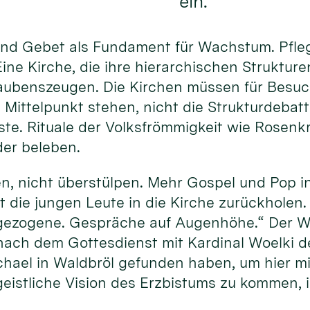
ein.
und Gebet als Fundament für Wachstum. Pfle
ine Kirche, die ihre hierarchischen Struktur
laubenszeugen. Die Kirchen müssen für Besuch
 Mittelpunkt stehen, nicht die Strukturdebat
ste. Rituale der Volksfrömmigkeit wie Rosenk
der beleben.
, nicht überstülpen. Mehr Gospel und Pop in 
t die jungen Leute in die Kirche zurückholen
gezogene. Gespräche auf Augenhöhe.“ Der W
nach dem Gottesdienst mit Kardinal Woelki 
chael in Waldbröl gefunden haben, um hier mi
eistliche Vision des Erzbistums zu kommen, is