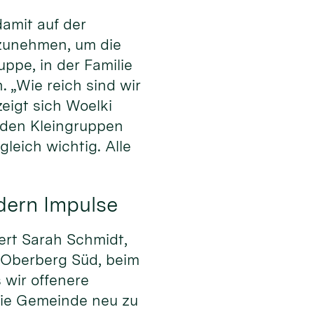
amit auf der
rzunehmen, um die
uppe, in der Familie
. „Wie reich sind wir
igt sich Woelki
den Kleingruppen
leich wichtig. Alle
dern Impulse
ert Sarah Schmidt,
 Oberberg Süd, beim
 wir offenere
die Gemeinde neu zu