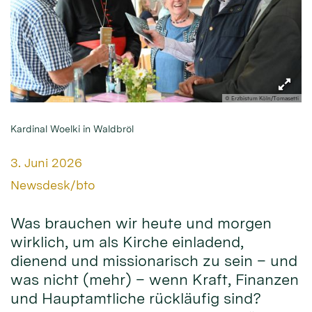
© Erzbistum Köln/Tomasetti
Kardinal Woelki in Waldbröl
Datum:
3. Juni 2026
Von:
Newsdesk/bto
Was brauchen wir heute und morgen
wirklich, um als Kirche einladend,
dienend und missionarisch zu sein – und
was nicht (mehr) – wenn Kraft, Finanzen
und Hauptamtliche rückläufig sind?