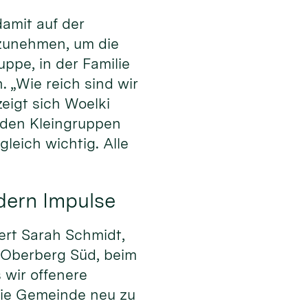
amit auf der
rzunehmen, um die
uppe, in der Familie
. „Wie reich sind wir
igt sich Woelki
den Kleingruppen
leich wichtig. Alle
dern Impulse
ert Sarah Schmidt,
 Oberberg Süd, beim
 wir offenere
die Gemeinde neu zu