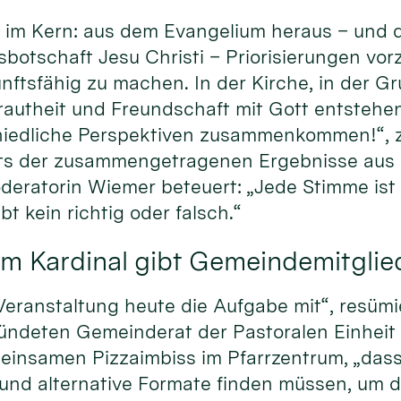
im Kern: aus dem Evangelium heraus – und d
sbotschaft Jesu Christi – Priorisierungen vo
nftsfähig zu machen. In der Kirche, in der Gr
trautheit und Freundschaft mit Gott entstehen
iedliche Perspektiven zusammenkommen!“, ze
ts der zusammengetragenen Ergebnisse aus 
eratorin Wiemer beteuert: „Jede Stimme ist g
bt kein richtig oder falsch.“
m Kardinal gibt Gemeindemitglie
eranstaltung heute die Aufgabe mit“, resümi
ründeten Gemeinderat der Pastoralen Einheit
insamen Pizzaimbiss im Pfarrzentrum, „dass
 und alternative Formate finden müssen, um 