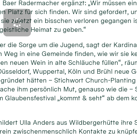
Baer Radermacher ergänzt: „Wir müssen ein
en Platz für sich finden. Wir sind gefordert,
sie zuletzt ein bisschen verloren gegangen 
geistliche Heimat zu geben.“
 er die Sorge um die Jugend, sagt der Kardina
 Weg in eine Gemeinde finden, wie wir sie k
en neuen Wein in alte Schläuche füllen“, räum
Düsseldorf, Wuppertal, Köln und Brühl neue 
ründet hätten – Stichwort Church-Planting
che ihm persönlich Mut, genauso wie die – S
 Glaubensfestival „kommt & seht“ ab dem k
hildert Ulla Anders aus Wildbergerhütte ihre 
rein zwischenmenschlich Kontakte zu knüpfen