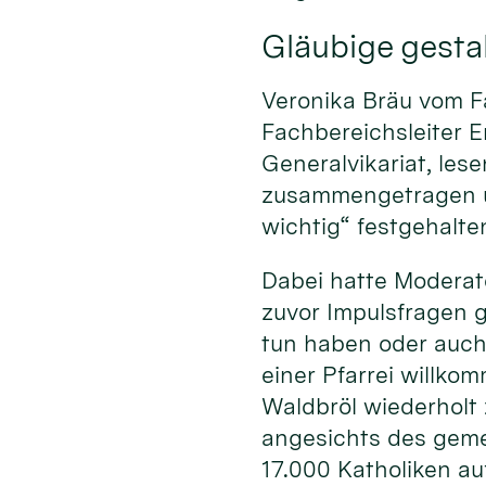
Gläubige gestal
Veronika Bräu vom F
Fachbereichsleiter E
Generalvikariat, le
zusammengetragen un
wichtig“ festgehalte
Dabei hatte Moderato
zuvor Impulsfragen 
tun haben oder auch
einer Pfarrei willko
Waldbröl wiederholt
angesichts des geme
17.000 Katholiken au