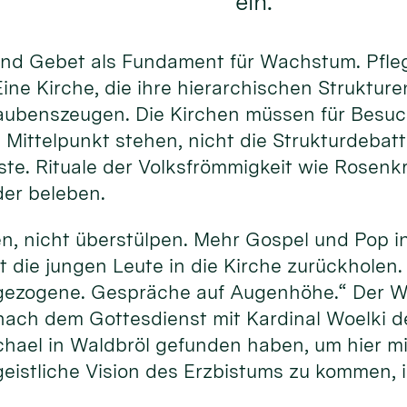
ein.
und Gebet als Fundament für Wachstum. Pfle
ine Kirche, die ihre hierarchischen Struktur
laubenszeugen. Die Kirchen müssen für Besuch
 Mittelpunkt stehen, nicht die Strukturdebat
ste. Rituale der Volksfrömmigkeit wie Rosenk
der beleben.
, nicht überstülpen. Mehr Gospel und Pop in 
t die jungen Leute in die Kirche zurückholen
gezogene. Gespräche auf Augenhöhe.“ Der W
nach dem Gottesdienst mit Kardinal Woelki 
chael in Waldbröl gefunden haben, um hier mi
eistliche Vision des Erzbistums zu kommen, is