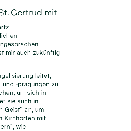
St. Gertrud mit
rtz,
lichen
pengesprächen
t mir auch zukünftig
elisierung leitet,
en und -prägungen zu
hen, um sich in
et sie auch in
n Geist“ an, um
 Kirchorten mit
ern“, wie