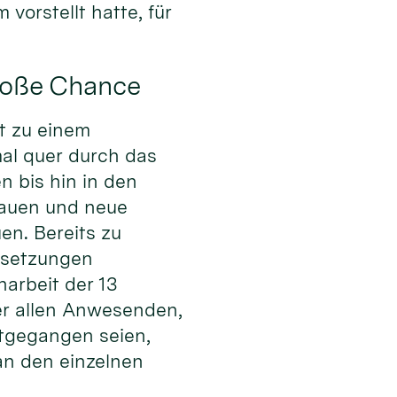
orstellt hatte, für
roße Chance
it zu einem
al quer durch das
 bis hin in den
bauen und neue
n. Bereits zu
ussetzungen
arbeit der 13
er allen Anwesenden,
itgegangen seien,
an den einzelnen