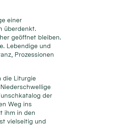
ge einer
en überdenkt.
er geöffnet bleiben.
te. Lebendige und
ranz, Prozessionen
die Liturgie
. Niederschwellige
unschkatalog der
den Weg ins
t ihm in den
t vielseitig und