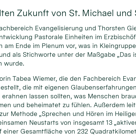
ten Zukunft von St. Michael und 
achbereich Evangelisierung und Thorsten Gie
ntwicklung Pastorale Einheiten im Erzbischöf
sen am Ende im Plenum vor, was in Kleingrup
d als Stichworte unter der Maßgabe „Das is
n wurde.
rin Tabea Wiemer, die den Fachbereich Evang
gestellt, die mit eigenen Glaubenserfahrung
 erahnen lassen sollten, was Menschen brauc
mmen und beheimatet zu fühlen. Außerdem leit
 zur Methode „Sprechen und Hören im Heilige
insamen Neustarts von insgesamt 13 „aktiven
f einer Gesamtfläche von 232 Quadratkilomet