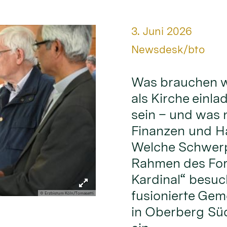
Datum:
3. Juni 2026
Von:
Newsdesk/bto
Was brauchen w
als Kirche einl
sein – und was 
Finanzen und Ha
Welche Schwerp
Rahmen des For
Kardinal“ besuch
fusionierte Gem
© Erzbistum Köln/Tomasetti
in Oberberg Sü