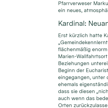
Pfarrverweser Markus
ein neues, atmosphä
Kardinal: Neua
Erst kürzlich hatte 
„Gemeindekennlernta
flächenmäßig enorm 
Marien-Wallfahrtsor
Beziehungen unterei
Beginn der Eucharist
eingegangen, unter
ehemals eigenständi
dass sie diesen „nic
auch wenn das bedeut
Orten zurückzulasse