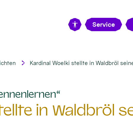
Service
ichten
Kardinal Woelki stellte in Waldbröl sein
:
ennenlernen“
ellte in Waldbröl s