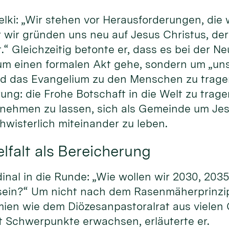
elki: „Wir stehen vor Herausforderungen, die w
 wir gründen uns neu auf Jesus Christus, de
.“ Gleichzeitig betonte er, dass es bei der 
 um einen formalen Akt gehe, sondern um „un
nd das Evangelium zu den Menschen zu trage
ung: die Frohe Botschaft in die Welt zu trag
lnehmen zu lassen, sich als Gemeinde um Jes
wisterlich miteinander zu leben.
lfalt als Bereicherung
dinal in die Runde: „Wie wollen wir 2030, 203
sein?“ Um nicht nach dem Rasenmäherprinzip 
mien wie dem Diözesanpastoralrat aus viele
Schwerpunkte erwachsen, erläuterte er.