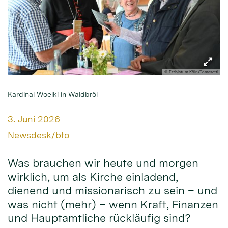
© Erzbistum Köln/Tomasetti
Kardinal Woelki in Waldbröl
Datum:
3. Juni 2026
Von:
Newsdesk/bto
Was brauchen wir heute und morgen
wirklich, um als Kirche einladend,
dienend und missionarisch zu sein – und
was nicht (mehr) – wenn Kraft, Finanzen
und Hauptamtliche rückläufig sind?