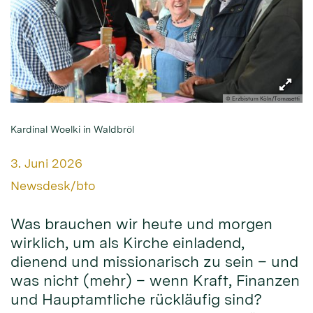
© Erzbistum Köln/Tomasetti
Kardinal Woelki in Waldbröl
Datum:
3. Juni 2026
Von:
Newsdesk/bto
Was brauchen wir heute und morgen
wirklich, um als Kirche einladend,
dienend und missionarisch zu sein – und
was nicht (mehr) – wenn Kraft, Finanzen
und Hauptamtliche rückläufig sind?