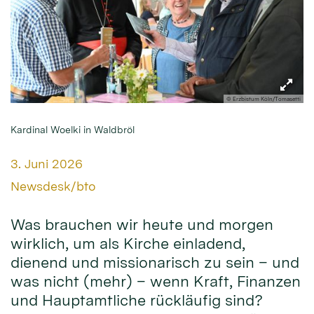
© Erzbistum Köln/Tomasetti
Kardinal Woelki in Waldbröl
Datum:
3. Juni 2026
Von:
Newsdesk/bto
Was brauchen wir heute und morgen
wirklich, um als Kirche einladend,
dienend und missionarisch zu sein – und
was nicht (mehr) – wenn Kraft, Finanzen
und Hauptamtliche rückläufig sind?