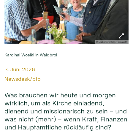
© Erzbistum Köln/Tomasetti
Kardinal Woelki in Waldbröl
Datum:
3. Juni 2026
Von:
Newsdesk/bto
Was brauchen wir heute und morgen
wirklich, um als Kirche einladend,
dienend und missionarisch zu sein – und
was nicht (mehr) – wenn Kraft, Finanzen
und Hauptamtliche rückläufig sind?