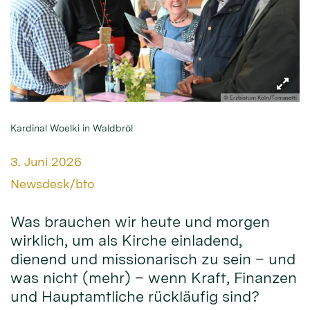
© Erzbistum Köln/Tomasetti
Kardinal Woelki in Waldbröl
Datum:
3. Juni 2026
Von:
Newsdesk/bto
Was brauchen wir heute und morgen
wirklich, um als Kirche einladend,
dienend und missionarisch zu sein – und
was nicht (mehr) – wenn Kraft, Finanzen
und Hauptamtliche rückläufig sind?