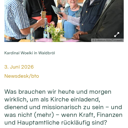
© Erzbistum Köln/Tomasetti
Kardinal Woelki in Waldbröl
Datum:
3. Juni 2026
Von:
Newsdesk/bto
Was brauchen wir heute und morgen
wirklich, um als Kirche einladend,
dienend und missionarisch zu sein – und
was nicht (mehr) – wenn Kraft, Finanzen
und Hauptamtliche rückläufig sind?