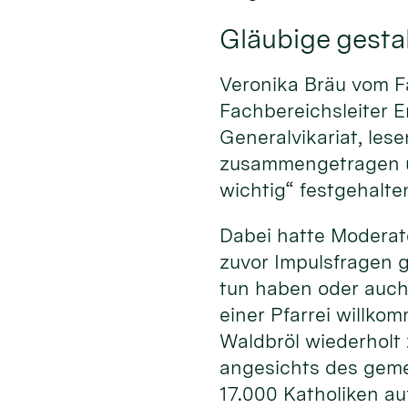
Gläubige gestal
Veronika Bräu vom F
Fachbereichsleiter E
Generalvikariat, le
zusammengetragen un
wichtig“ festgehalte
Dabei hatte Moderato
zuvor Impulsfragen 
tun haben oder auch
einer Pfarrei willko
Waldbröl wiederholt
angesichts des geme
17.000 Katholiken au