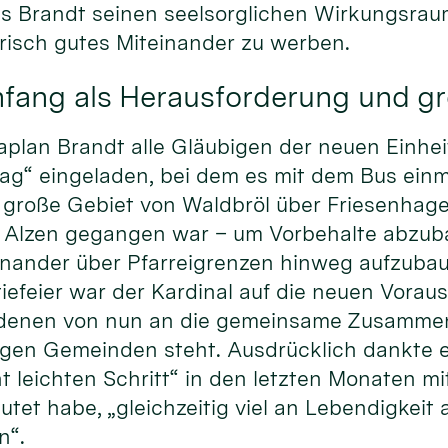
 Brandt seinen seelsorglichen Wirkungsraum v
risch gutes Miteinander zu werben.
nfang als Herausforderung und g
Kaplan Brandt alle Gläubigen der neuen Einhe
g“ eingeladen, bei dem es mit dem Bus einm
große Gebiet von Waldbröl über Friesenhagen
t Alzen gegangen war – um Vorbehalte abzu
nander über Pfarreigrenzen hinweg aufzubaue
iefeier war der Kardinal auf die neuen Vora
 denen von nun an die gemeinsame Zusammen
gen Gemeinden steht. Ausdrücklich dankte 
ht leichten Schritt“ in den letzten Monaten m
et habe, „gleichzeitig viel an Lebendigkeit 
n“.