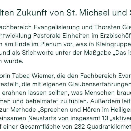
ten Zukunft von St. Michael und 
achbereich Evangelisierung und Thorsten Gie
ntwicklung Pastorale Einheiten im Erzbischöf
sen am Ende im Plenum vor, was in Kleingrup
d als Stichworte unter der Maßgabe „Das is
n wurde.
rin Tabea Wiemer, die den Fachbereich Evang
gestellt, die mit eigenen Glaubenserfahrung
 erahnen lassen sollten, was Menschen brauc
mmen und beheimatet zu fühlen. Außerdem leit
 zur Methode „Sprechen und Hören im Heilige
insamen Neustarts von insgesamt 13 „aktiven
f einer Gesamtfläche von 232 Quadratkilomet