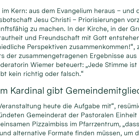
im Kern: aus dem Evangelium heraus – und d
sbotschaft Jesu Christi – Priorisierungen vo
nftsfähig zu machen. In der Kirche, in der Gr
trautheit und Freundschaft mit Gott entstehen
iedliche Perspektiven zusammenkommen!“, ze
ts der zusammengetragenen Ergebnisse aus 
eratorin Wiemer beteuert: „Jede Stimme ist g
bt kein richtig oder falsch.“
m Kardinal gibt Gemeindemitglie
eranstaltung heute die Aufgabe mit“, resümi
ründeten Gemeinderat der Pastoralen Einheit
insamen Pizzaimbiss im Pfarrzentrum, „dass
 und alternative Formate finden müssen, um 