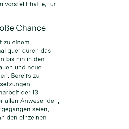
orstellt hatte, für
roße Chance
it zu einem
al quer durch das
 bis hin in den
bauen und neue
n. Bereits zu
ussetzungen
arbeit der 13
er allen Anwesenden,
itgegangen seien,
an den einzelnen