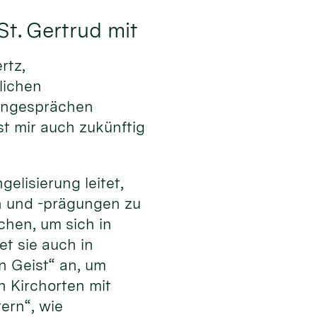
St. Gertrud mit
rtz,
lichen
pengesprächen
t mir auch zukünftig
elisierung leitet,
en und -prägungen zu
hen, um sich in
et sie auch in
n Geist“ an, um
 Kirchorten mit
ern“, wie