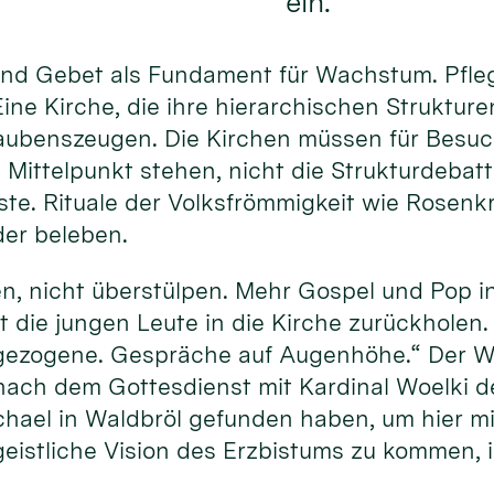
ein.
und Gebet als Fundament für Wachstum. Pfle
ine Kirche, die ihre hierarchischen Struktur
laubenszeugen. Die Kirchen müssen für Besuch
 Mittelpunkt stehen, nicht die Strukturdebat
ste. Rituale der Volksfrömmigkeit wie Rosenk
der beleben.
, nicht überstülpen. Mehr Gospel und Pop in 
t die jungen Leute in die Kirche zurückholen
gezogene. Gespräche auf Augenhöhe.“ Der W
nach dem Gottesdienst mit Kardinal Woelki 
chael in Waldbröl gefunden haben, um hier mi
eistliche Vision des Erzbistums zu kommen, is