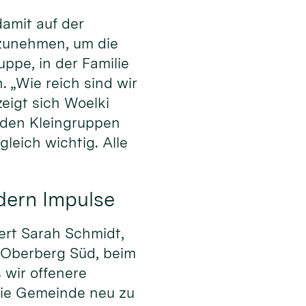
amit auf der
rzunehmen, um die
uppe, in der Familie
. „Wie reich sind wir
igt sich Woelki
den Kleingruppen
leich wichtig. Alle
dern Impulse
ert Sarah Schmidt,
 Oberberg Süd, beim
 wir offenere
die Gemeinde neu zu