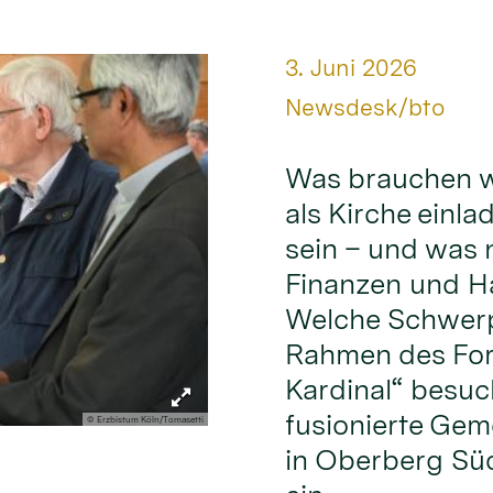
Datum:
3. Juni 2026
Von:
Newsdesk/bto
Was brauchen w
als Kirche einl
sein – und was 
Finanzen und Ha
Welche Schwerp
Rahmen des For
Kardinal“ besuch
fusionierte Gem
© Erzbistum Köln/Tomasetti
in Oberberg Sü