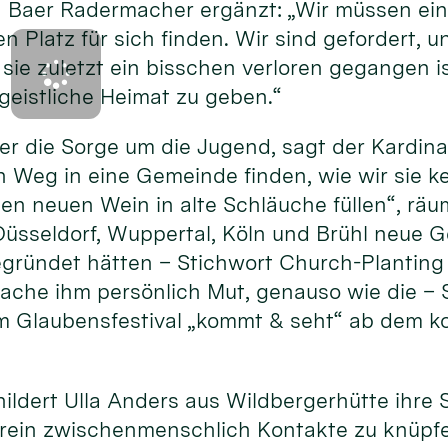
Baer Radermacher ergänzt: „Wir müssen ein
en Platz für sich finden. Wir sind gefordert,
sie zuletzt ein bisschen verloren gegangen 
geistliche Heimat zu geben.“
 er die Sorge um die Jugend, sagt der Kardina
 Weg in eine Gemeinde finden, wie wir sie k
en neuen Wein in alte Schläuche füllen“, räum
Düsseldorf, Wuppertal, Köln und Brühl neue 
ründet hätten – Stichwort Church-Planting
che ihm persönlich Mut, genauso wie die – S
 Glaubensfestival „kommt & seht“ ab dem k
hildert Ulla Anders aus Wildbergerhütte ihre 
rein zwischenmenschlich Kontakte zu knüpfen