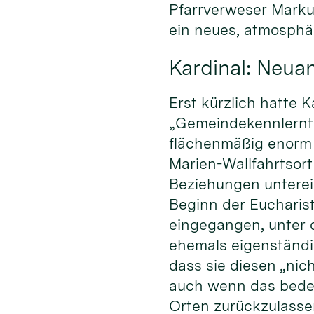
Pfarrverweser Markus
ein neues, atmosphä
Kardinal: Neua
Erst kürzlich hatte 
„Gemeindekennlernta
flächenmäßig enorm 
Marien-Wallfahrtsor
Beziehungen unterei
Beginn der Eucharist
eingegangen, unter
ehemals eigenständi
dass sie diesen „nic
auch wenn das bedeut
Orten zurückzulasse