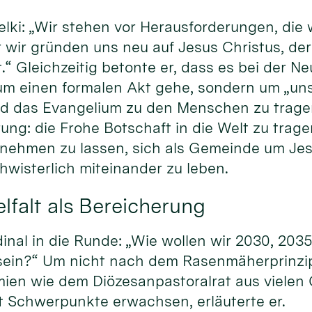
elki: „Wir stehen vor Herausforderungen, die w
 wir gründen uns neu auf Jesus Christus, de
.“ Gleichzeitig betonte er, dass es bei der 
 um einen formalen Akt gehe, sondern um „un
nd das Evangelium zu den Menschen zu trage
ung: die Frohe Botschaft in die Welt zu trag
lnehmen zu lassen, sich als Gemeinde um Jes
wisterlich miteinander zu leben.
lfalt als Bereicherung
dinal in die Runde: „Wie wollen wir 2030, 203
sein?“ Um nicht nach dem Rasenmäherprinzip 
mien wie dem Diözesanpastoralrat aus viele
Schwerpunkte erwachsen, erläuterte er.