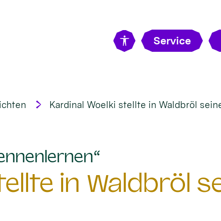
Service
ichten
Kardinal Woelki stellte in Waldbröl sein
:
ennenlernen“
ellte in Waldbröl s