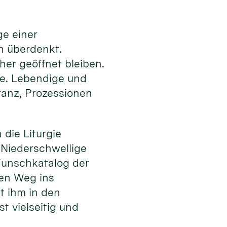
ge einer
en überdenkt.
er geöffnet bleiben.
te. Lebendige und
ranz, Prozessionen
die Liturgie
. Niederschwellige
unschkatalog der
den Weg ins
t ihm in den
t vielseitig und