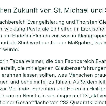
ten Zukunft von St. Michael und 
achbereich Evangelisierung und Thorsten Gie
ntwicklung Pastorale Einheiten im Erzbischöf
sen am Ende im Plenum vor, was in Kleingrup
d als Stichworte unter der Maßgabe „Das is
n wurde.
rin Tabea Wiemer, die den Fachbereich Evang
gestellt, die mit eigenen Glaubenserfahrung
 erahnen lassen sollten, was Menschen brauc
mmen und beheimatet zu fühlen. Außerdem leit
 zur Methode „Sprechen und Hören im Heilige
insamen Neustarts von insgesamt 13 „aktiven
f einer Gesamtfläche von 232 Quadratkilomet