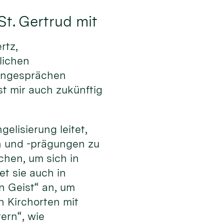
St. Gertrud mit
rtz,
lichen
pengesprächen
t mir auch zukünftig
elisierung leitet,
en und -prägungen zu
hen, um sich in
et sie auch in
n Geist“ an, um
 Kirchorten mit
ern“, wie