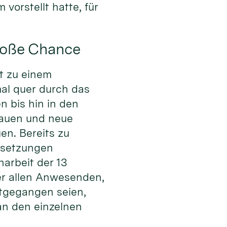
orstellt hatte, für
roße Chance
it zu einem
al quer durch das
 bis hin in den
bauen und neue
n. Bereits zu
ussetzungen
arbeit der 13
er allen Anwesenden,
itgegangen seien,
an den einzelnen