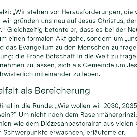
elki: „Wir stehen vor Herausforderungen, die w
 wir gründen uns neu auf Jesus Christus, de
.“ Gleichzeitig betonte er, dass es bei der 
 um einen formalen Akt gehe, sondern um „un
nd das Evangelium zu den Menschen zu trage
ung: die Frohe Botschaft in die Welt zu trag
lnehmen zu lassen, sich als Gemeinde um Jes
wisterlich miteinander zu leben.
lfalt als Bereicherung
dinal in die Runde: „Wie wollen wir 2030, 203
sein?“ Um nicht nach dem Rasenmäherprinzip 
mien wie dem Diözesanpastoralrat aus viele
Schwerpunkte erwachsen, erläuterte er.