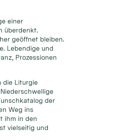
ge einer
en überdenkt.
er geöffnet bleiben.
te. Lebendige und
ranz, Prozessionen
die Liturgie
. Niederschwellige
unschkatalog der
den Weg ins
t ihm in den
t vielseitig und