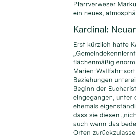
Pfarrverweser Markus
ein neues, atmosphä
Kardinal: Neua
Erst kürzlich hatte 
„Gemeindekennlernta
flächenmäßig enorm 
Marien-Wallfahrtsor
Beziehungen unterei
Beginn der Eucharist
eingegangen, unter
ehemals eigenständi
dass sie diesen „nic
auch wenn das bedeut
Orten zurückzulasse