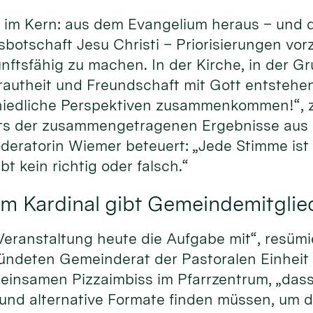
im Kern: aus dem Evangelium heraus – und d
sbotschaft Jesu Christi – Priorisierungen vo
nftsfähig zu machen. In der Kirche, in der Gr
trautheit und Freundschaft mit Gott entstehen
iedliche Perspektiven zusammenkommen!“, ze
ts der zusammengetragenen Ergebnisse aus 
eratorin Wiemer beteuert: „Jede Stimme ist g
bt kein richtig oder falsch.“
m Kardinal gibt Gemeindemitglie
eranstaltung heute die Aufgabe mit“, resümi
ründeten Gemeinderat der Pastoralen Einheit
insamen Pizzaimbiss im Pfarrzentrum, „dass
 und alternative Formate finden müssen, um 