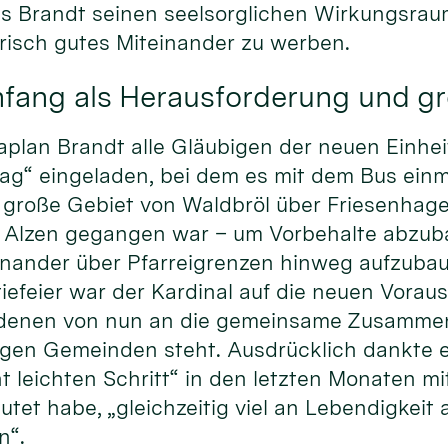
 Brandt seinen seelsorglichen Wirkungsraum v
risch gutes Miteinander zu werben.
nfang als Herausforderung und g
Kaplan Brandt alle Gläubigen der neuen Einhe
g“ eingeladen, bei dem es mit dem Bus einm
große Gebiet von Waldbröl über Friesenhagen
t Alzen gegangen war – um Vorbehalte abzu
nander über Pfarreigrenzen hinweg aufzubaue
iefeier war der Kardinal auf die neuen Vora
 denen von nun an die gemeinsame Zusammen
gen Gemeinden steht. Ausdrücklich dankte 
ht leichten Schritt“ in den letzten Monaten m
et habe, „gleichzeitig viel an Lebendigkeit 
n“.