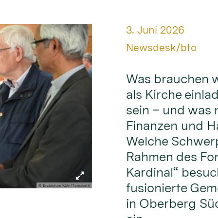
Datum:
3. Juni 2026
Von:
Newsdesk/bto
Was brauchen w
als Kirche einl
sein – und was 
Finanzen und Ha
Welche Schwerp
Rahmen des For
Kardinal“ besuch
fusionierte Gem
© Erzbistum Köln/Tomasetti
in Oberberg Sü