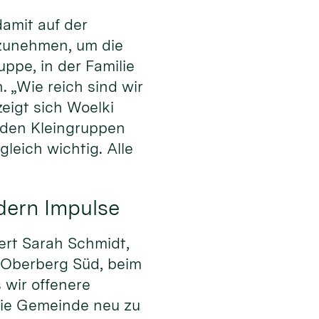
amit auf der
rzunehmen, um die
uppe, in der Familie
. „Wie reich sind wir
igt sich Woelki
den Kleingruppen
leich wichtig. Alle
dern Impulse
ert Sarah Schmidt,
 Oberberg Süd, beim
 wir offenere
die Gemeinde neu zu