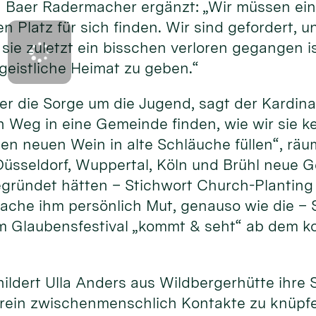
Baer Radermacher ergänzt: „Wir müssen ein
en Platz für sich finden. Wir sind gefordert,
sie zuletzt ein bisschen verloren gegangen 
geistliche Heimat zu geben.“
 er die Sorge um die Jugend, sagt der Kardina
 Weg in eine Gemeinde finden, wie wir sie k
en neuen Wein in alte Schläuche füllen“, räum
Düsseldorf, Wuppertal, Köln und Brühl neue 
ründet hätten – Stichwort Church-Planting
che ihm persönlich Mut, genauso wie die – S
 Glaubensfestival „kommt & seht“ ab dem k
hildert Ulla Anders aus Wildbergerhütte ihre 
rein zwischenmenschlich Kontakte zu knüpfen