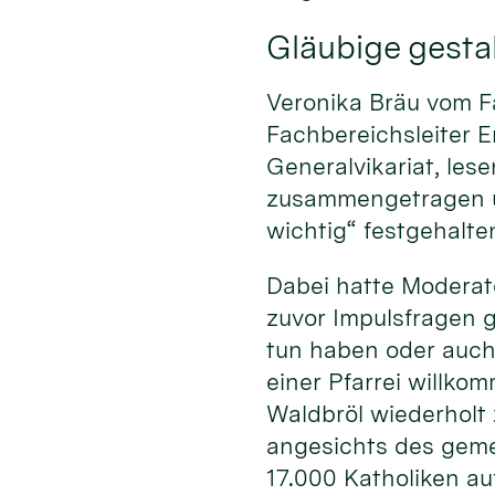
Gläubige gestal
Veronika Bräu vom F
Fachbereichsleiter E
Generalvikariat, le
zusammengetragen un
wichtig“ festgehalte
Dabei hatte Moderato
zuvor Impulsfragen 
tun haben oder auch
einer Pfarrei willko
Waldbröl wiederholt
angesichts des geme
17.000 Katholiken au