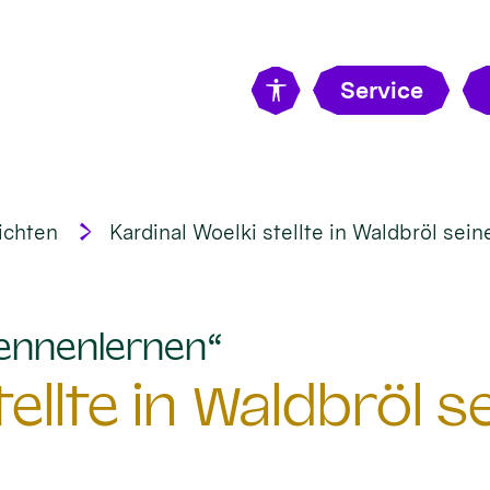
Service
ichten
Kardinal Woelki stellte in Waldbröl sein
:
ennenlernen“
ellte in Waldbröl s