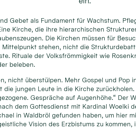
ein.
und Gebet als Fundament für Wachstum. Pfle
ine Kirche, die ihre hierarchischen Struktur
laubenszeugen. Die Kirchen müssen für Besuch
 Mittelpunkt stehen, nicht die Strukturdebat
ste. Rituale der Volksfrömmigkeit wie Rosenk
der beleben.
, nicht überstülpen. Mehr Gospel und Pop in 
t die jungen Leute in die Kirche zurückholen
gezogene. Gespräche auf Augenhöhe.“ Der W
nach dem Gottesdienst mit Kardinal Woelki 
chael in Waldbröl gefunden haben, um hier mi
eistliche Vision des Erzbistums zu kommen, is