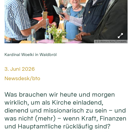
© Erzbistum Köln/Tomasetti
Kardinal Woelki in Waldbröl
Datum:
3. Juni 2026
Von:
Newsdesk/bto
Was brauchen wir heute und morgen
wirklich, um als Kirche einladend,
dienend und missionarisch zu sein – und
was nicht (mehr) – wenn Kraft, Finanzen
und Hauptamtliche rückläufig sind?