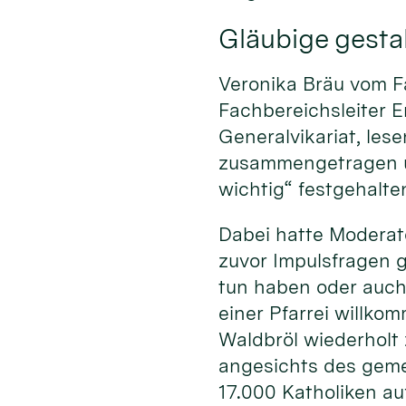
Gläubige gestal
Veronika Bräu vom F
Fachbereichsleiter E
Generalvikariat, le
zusammengetragen un
wichtig“ festgehalte
Dabei hatte Moderato
zuvor Impulsfragen 
tun haben oder auch
einer Pfarrei willko
Waldbröl wiederholt
angesichts des geme
17.000 Katholiken au