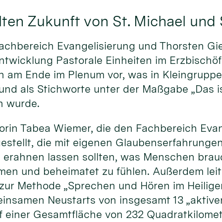
ten Zukunft von St. Michael und 
achbereich Evangelisierung und Thorsten Gie
ntwicklung Pastorale Einheiten im Erzbischöf
sen am Ende im Plenum vor, was in Kleingrup
d als Stichworte unter der Maßgabe „Das is
n wurde.
rin Tabea Wiemer, die den Fachbereich Evang
gestellt, die mit eigenen Glaubenserfahrung
 erahnen lassen sollten, was Menschen brauc
mmen und beheimatet zu fühlen. Außerdem leit
 zur Methode „Sprechen und Hören im Heilige
insamen Neustarts von insgesamt 13 „aktiven
f einer Gesamtfläche von 232 Quadratkilomet