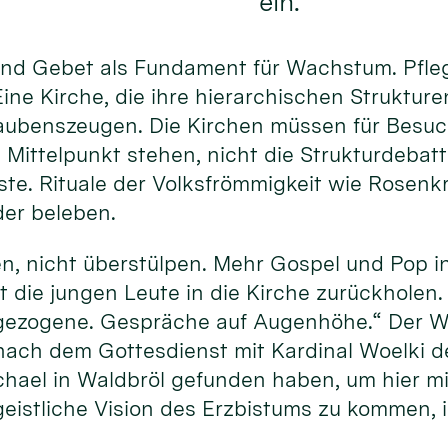
ein.
und Gebet als Fundament für Wachstum. Pfle
ine Kirche, die ihre hierarchischen Struktur
laubenszeugen. Die Kirchen müssen für Besuch
 Mittelpunkt stehen, nicht die Strukturdebat
ste. Rituale der Volksfrömmigkeit wie Rosenk
der beleben.
, nicht überstülpen. Mehr Gospel und Pop in 
t die jungen Leute in die Kirche zurückholen
gezogene. Gespräche auf Augenhöhe.“ Der W
nach dem Gottesdienst mit Kardinal Woelki 
chael in Waldbröl gefunden haben, um hier mi
eistliche Vision des Erzbistums zu kommen, is