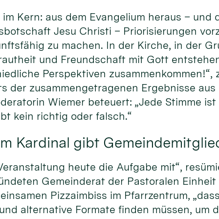
im Kern: aus dem Evangelium heraus – und d
sbotschaft Jesu Christi – Priorisierungen vo
nftsfähig zu machen. In der Kirche, in der Gr
trautheit und Freundschaft mit Gott entstehen
iedliche Perspektiven zusammenkommen!“, ze
ts der zusammengetragenen Ergebnisse aus 
eratorin Wiemer beteuert: „Jede Stimme ist g
bt kein richtig oder falsch.“
m Kardinal gibt Gemeindemitglie
eranstaltung heute die Aufgabe mit“, resümi
ründeten Gemeinderat der Pastoralen Einheit
insamen Pizzaimbiss im Pfarrzentrum, „dass
 und alternative Formate finden müssen, um 