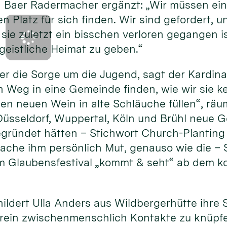
Baer Radermacher ergänzt: „Wir müssen ein
en Platz für sich finden. Wir sind gefordert,
sie zuletzt ein bisschen verloren gegangen 
geistliche Heimat zu geben.“
 er die Sorge um die Jugend, sagt der Kardina
 Weg in eine Gemeinde finden, wie wir sie k
en neuen Wein in alte Schläuche füllen“, räum
Düsseldorf, Wuppertal, Köln und Brühl neue 
ründet hätten – Stichwort Church-Planting
che ihm persönlich Mut, genauso wie die – S
 Glaubensfestival „kommt & seht“ ab dem k
hildert Ulla Anders aus Wildbergerhütte ihre 
rein zwischenmenschlich Kontakte zu knüpfen