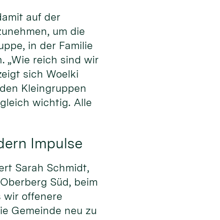
amit auf der
rzunehmen, um die
uppe, in der Familie
. „Wie reich sind wir
igt sich Woelki
den Kleingruppen
leich wichtig. Alle
dern Impulse
ert Sarah Schmidt,
 Oberberg Süd, beim
 wir offenere
die Gemeinde neu zu