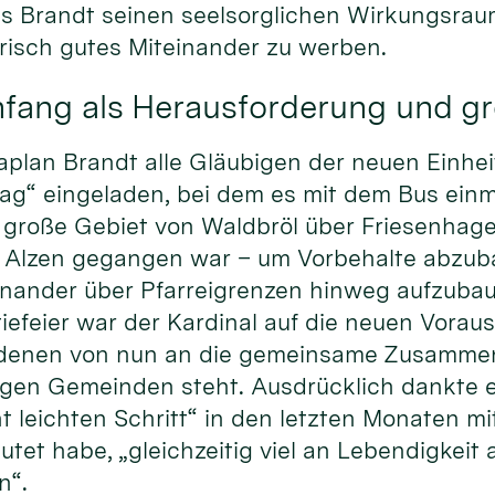
 Brandt seinen seelsorglichen Wirkungsraum v
risch gutes Miteinander zu werben.
nfang als Herausforderung und g
Kaplan Brandt alle Gläubigen der neuen Einhe
g“ eingeladen, bei dem es mit dem Bus einm
große Gebiet von Waldbröl über Friesenhagen
t Alzen gegangen war – um Vorbehalte abzu
nander über Pfarreigrenzen hinweg aufzubaue
iefeier war der Kardinal auf die neuen Vora
 denen von nun an die gemeinsame Zusammen
gen Gemeinden steht. Ausdrücklich dankte 
ht leichten Schritt“ in den letzten Monaten m
et habe, „gleichzeitig viel an Lebendigkeit 
n“.