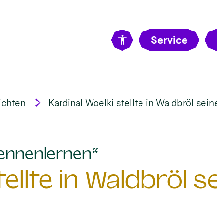
Service
ichten
Kardinal Woelki stellte in Waldbröl sein
:
ennenlernen“
ellte in Waldbröl s