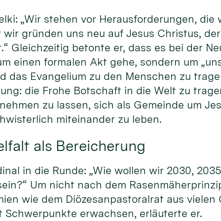
elki: „Wir stehen vor Herausforderungen, die w
 wir gründen uns neu auf Jesus Christus, de
.“ Gleichzeitig betonte er, dass es bei der 
 um einen formalen Akt gehe, sondern um „un
nd das Evangelium zu den Menschen zu trage
ung: die Frohe Botschaft in die Welt zu trag
lnehmen zu lassen, sich als Gemeinde um Jes
wisterlich miteinander zu leben.
lfalt als Bereicherung
dinal in die Runde: „Wie wollen wir 2030, 203
sein?“ Um nicht nach dem Rasenmäherprinzip 
mien wie dem Diözesanpastoralrat aus viele
Schwerpunkte erwachsen, erläuterte er.