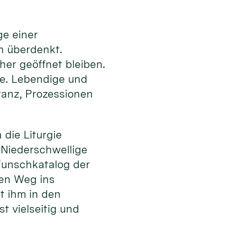
ge einer
en überdenkt.
er geöffnet bleiben.
te. Lebendige und
ranz, Prozessionen
die Liturgie
. Niederschwellige
unschkatalog der
den Weg ins
t ihm in den
t vielseitig und