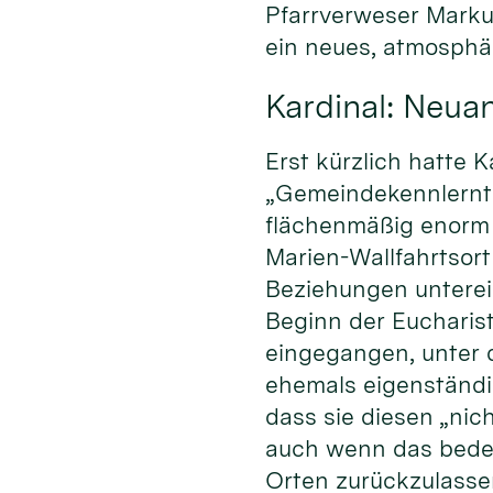
Pfarrverweser Markus
ein neues, atmosphä
Kardinal: Neua
Erst kürzlich hatte 
„Gemeindekennlernta
flächenmäßig enorm 
Marien-Wallfahrtsor
Beziehungen unterei
Beginn der Eucharist
eingegangen, unter
ehemals eigenständi
dass sie diesen „nic
auch wenn das bedeut
Orten zurückzulasse