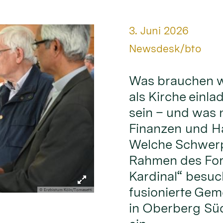
Datum:
3. Juni 2026
Von:
Newsdesk/bto
Was brauchen w
als Kirche einl
sein – und was 
Finanzen und Ha
Welche Schwerp
Rahmen des For
Kardinal“ besuch
fusionierte Gem
© Erzbistum Köln/Tomasetti
in Oberberg Sü