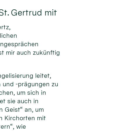
St. Gertrud mit
rtz,
lichen
pengesprächen
t mir auch zukünftig
elisierung leitet,
en und -prägungen zu
hen, um sich in
et sie auch in
n Geist“ an, um
 Kirchorten mit
ern“, wie