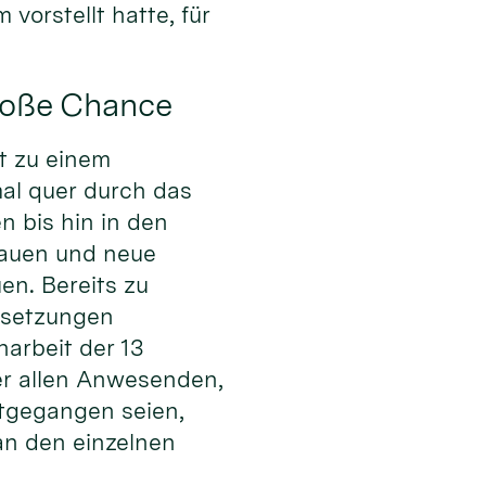
orstellt hatte, für
roße Chance
it zu einem
al quer durch das
 bis hin in den
bauen und neue
n. Bereits zu
ussetzungen
arbeit der 13
er allen Anwesenden,
itgegangen seien,
an den einzelnen