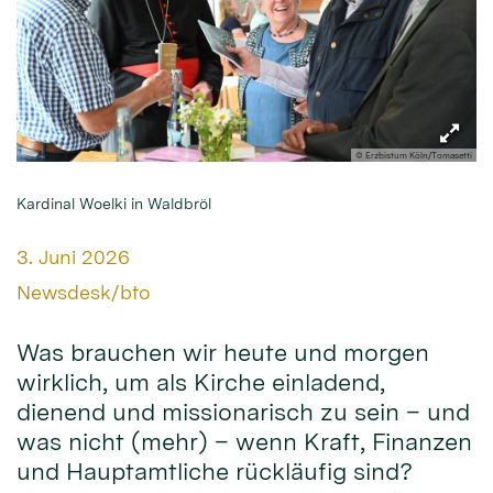
© Erzbistum Köln/Tomasetti
Kardinal Woelki in Waldbröl
Datum:
3. Juni 2026
Von:
Newsdesk/bto
Was brauchen wir heute und morgen
wirklich, um als Kirche einladend,
dienend und missionarisch zu sein – und
was nicht (mehr) – wenn Kraft, Finanzen
und Hauptamtliche rückläufig sind?