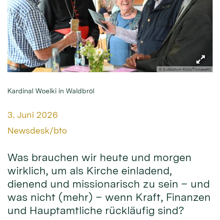
© Erzbistum Köln/Tomasetti
Kardinal Woelki in Waldbröl
Datum:
3. Juni 2026
Von:
Newsdesk/bto
Was brauchen wir heute und morgen
wirklich, um als Kirche einladend,
dienend und missionarisch zu sein – und
was nicht (mehr) – wenn Kraft, Finanzen
und Hauptamtliche rückläufig sind?