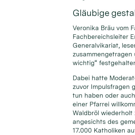
Gläubige gestal
Veronika Bräu vom F
Fachbereichsleiter E
Generalvikariat, le
zusammengetragen un
wichtig“ festgehalte
Dabei hatte Moderato
zuvor Impulsfragen 
tun haben oder auch
einer Pfarrei willko
Waldbröl wiederholt
angesichts des geme
17.000 Katholiken au