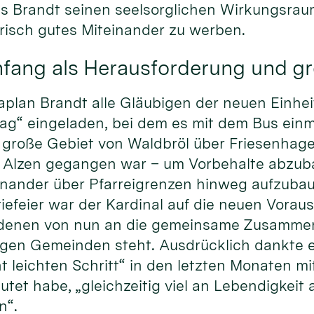
 Brandt seinen seelsorglichen Wirkungsraum v
risch gutes Miteinander zu werben.
nfang als Herausforderung und g
Kaplan Brandt alle Gläubigen der neuen Einhe
g“ eingeladen, bei dem es mit dem Bus einm
große Gebiet von Waldbröl über Friesenhagen
t Alzen gegangen war – um Vorbehalte abzu
nander über Pfarreigrenzen hinweg aufzubaue
iefeier war der Kardinal auf die neuen Vora
 denen von nun an die gemeinsame Zusammen
gen Gemeinden steht. Ausdrücklich dankte 
ht leichten Schritt“ in den letzten Monaten m
et habe, „gleichzeitig viel an Lebendigkeit 
n“.