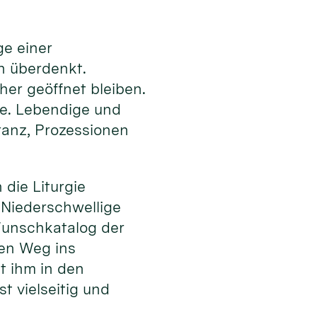
ge einer
en überdenkt.
er geöffnet bleiben.
te. Lebendige und
ranz, Prozessionen
die Liturgie
. Niederschwellige
unschkatalog der
den Weg ins
t ihm in den
t vielseitig und