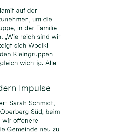
amit auf der
rzunehmen, um die
uppe, in der Familie
. „Wie reich sind wir
igt sich Woelki
den Kleingruppen
leich wichtig. Alle
dern Impulse
ert Sarah Schmidt,
 Oberberg Süd, beim
 wir offenere
die Gemeinde neu zu