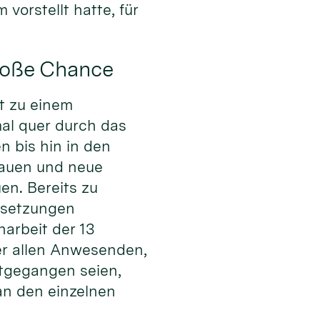
orstellt hatte, für
roße Chance
it zu einem
al quer durch das
 bis hin in den
bauen und neue
n. Bereits zu
ussetzungen
arbeit der 13
er allen Anwesenden,
itgegangen seien,
an den einzelnen