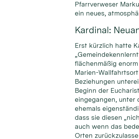
Pfarrverweser Markus
ein neues, atmosphä
Kardinal: Neua
Erst kürzlich hatte 
„Gemeindekennlernta
flächenmäßig enorm 
Marien-Wallfahrtsor
Beziehungen unterei
Beginn der Eucharist
eingegangen, unter
ehemals eigenständi
dass sie diesen „nic
auch wenn das bedeut
Orten zurückzulasse