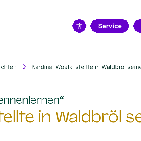
Service
ichten
Kardinal Woelki stellte in Waldbröl sein
:
ennenlernen“
ellte in Waldbröl s