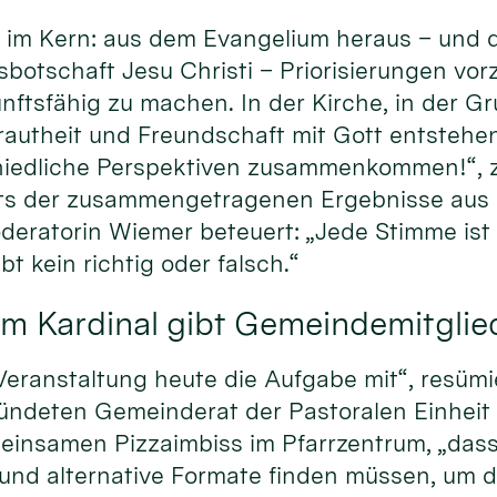
im Kern: aus dem Evangelium heraus – und d
sbotschaft Jesu Christi – Priorisierungen vo
nftsfähig zu machen. In der Kirche, in der Gr
trautheit und Freundschaft mit Gott entstehen
iedliche Perspektiven zusammenkommen!“, ze
ts der zusammengetragenen Ergebnisse aus 
eratorin Wiemer beteuert: „Jede Stimme ist g
bt kein richtig oder falsch.“
m Kardinal gibt Gemeindemitglie
eranstaltung heute die Aufgabe mit“, resümi
ründeten Gemeinderat der Pastoralen Einheit
insamen Pizzaimbiss im Pfarrzentrum, „dass
 und alternative Formate finden müssen, um 