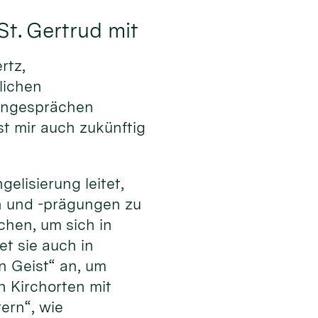
St. Gertrud mit
rtz,
lichen
pengesprächen
t mir auch zukünftig
elisierung leitet,
en und -prägungen zu
hen, um sich in
et sie auch in
n Geist“ an, um
 Kirchorten mit
ern“, wie