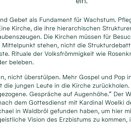
ein.
und Gebet als Fundament für Wachstum. Pfle
ine Kirche, die ihre hierarchischen Struktur
laubenszeugen. Die Kirchen müssen für Besuch
 Mittelpunkt stehen, nicht die Strukturdebat
ste. Rituale der Volksfrömmigkeit wie Rosenk
der beleben.
, nicht überstülpen. Mehr Gospel und Pop in 
t die jungen Leute in die Kirche zurückholen
gezogene. Gespräche auf Augenhöhe.“ Der W
nach dem Gottesdienst mit Kardinal Woelki 
chael in Waldbröl gefunden haben, um hier mi
eistliche Vision des Erzbistums zu kommen, is