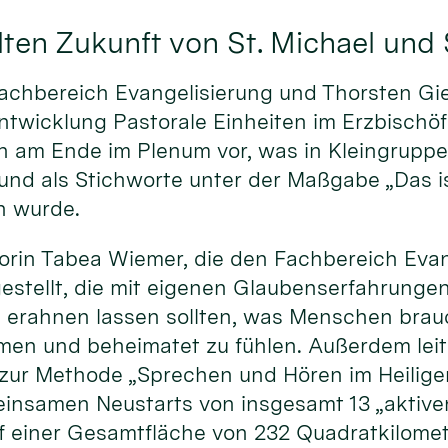
ten Zukunft von St. Michael und 
achbereich Evangelisierung und Thorsten Gie
ntwicklung Pastorale Einheiten im Erzbischöf
sen am Ende im Plenum vor, was in Kleingrup
d als Stichworte unter der Maßgabe „Das is
n wurde.
rin Tabea Wiemer, die den Fachbereich Evang
gestellt, die mit eigenen Glaubenserfahrung
 erahnen lassen sollten, was Menschen brauc
mmen und beheimatet zu fühlen. Außerdem leit
 zur Methode „Sprechen und Hören im Heilige
insamen Neustarts von insgesamt 13 „aktiven
f einer Gesamtfläche von 232 Quadratkilomet