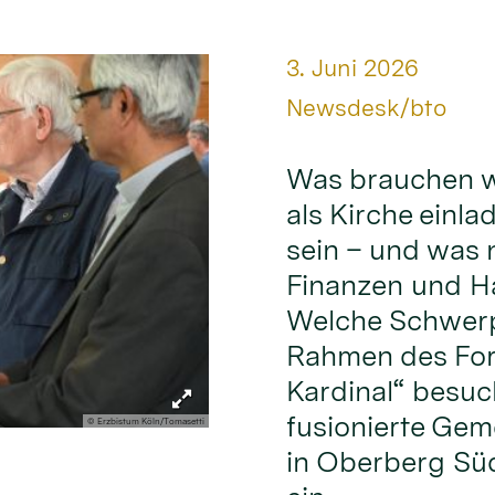
Datum:
3. Juni 2026
Von:
Newsdesk/bto
Was brauchen w
als Kirche einl
sein – und was 
Finanzen und Ha
Welche Schwerp
Rahmen des For
Kardinal“ besuch
fusionierte Gem
© Erzbistum Köln/Tomasetti
in Oberberg Sü