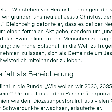
elki: „Wir stehen vor Herausforderungen, die w
 wir gründen uns neu auf Jesus Christus, de
.“ Gleichzeitig betonte er, dass es bei der 
 um einen formalen Akt gehe, sondern um „un
nd das Evangelium zu den Menschen zu trage
ung: die Frohe Botschaft in die Welt zu trag
lnehmen zu lassen, sich als Gemeinde um Jes
wisterlich miteinander zu leben.
lfalt als Bereicherung
dinal in die Runde: „Wie wollen wir 2030, 203
sein?“ Um nicht nach dem Rasenmäherprinzip 
mien wie dem Diözesanpastoralrat aus viele
Schwerpunkte erwachsen, erläuterte er.