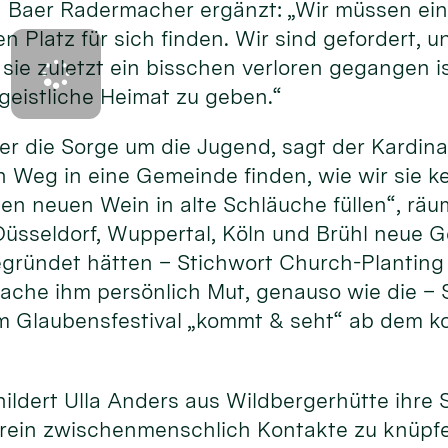
Baer Radermacher ergänzt: „Wir müssen ein
en Platz für sich finden. Wir sind gefordert,
sie zuletzt ein bisschen verloren gegangen 
geistliche Heimat zu geben.“
 er die Sorge um die Jugend, sagt der Kardina
 Weg in eine Gemeinde finden, wie wir sie k
en neuen Wein in alte Schläuche füllen“, räum
Düsseldorf, Wuppertal, Köln und Brühl neue 
ründet hätten – Stichwort Church-Planting
che ihm persönlich Mut, genauso wie die – S
 Glaubensfestival „kommt & seht“ ab dem k
hildert Ulla Anders aus Wildbergerhütte ihre 
rein zwischenmenschlich Kontakte zu knüpfen