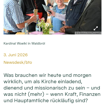
© Erzbistum Köln/Tomasetti
Kardinal Woelki in Waldbröl
Datum:
3. Juni 2026
Von:
Newsdesk/bto
Was brauchen wir heute und morgen
wirklich, um als Kirche einladend,
dienend und missionarisch zu sein – und
was nicht (mehr) – wenn Kraft, Finanzen
und Hauptamtliche rückläufig sind?