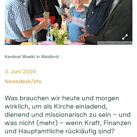
© Erzbistum Köln/Tomasetti
Kardinal Woelki in Waldbröl
Datum:
3. Juni 2026
Von:
Newsdesk/bto
Was brauchen wir heute und morgen
wirklich, um als Kirche einladend,
dienend und missionarisch zu sein – und
was nicht (mehr) – wenn Kraft, Finanzen
und Hauptamtliche rückläufig sind?