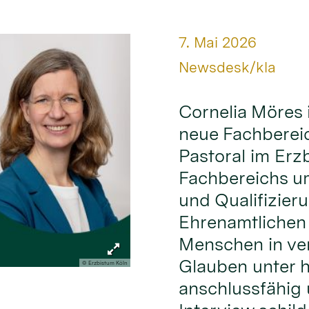
Datum:
7. Mai 2026
Von:
Newsdesk/kla
Cornelia Möres 
neue Fachbereic
Pastoral im Erz
Fachbereichs um
und Qualifizier
Ehrenamtlichen
Menschen in ve
Glauben unter 
© Erzbistum Köln
anschlussfähig 