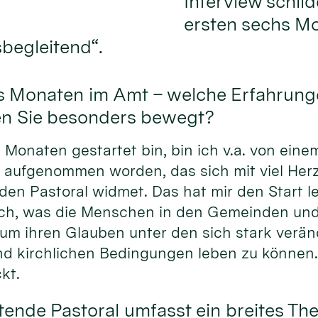
Interview schil
ersten sechs Mo
sbegleitend“.
chs Monaten im Amt – welche Erfahrung
en Sie besonders bewegt?
s Monaten gestartet bin, bin ich v.a. von ein
 aufgenommen worden, das sich mit viel Her
den Pastoral widmet. Das hat mir den Start l
 sich, was die Menschen in den Gemeinden un
 um ihren Glauben unter den sich stark verä
und kirchlichen Bedingungen leben zu können
kt.
tende Pastoral umfasst ein breites T