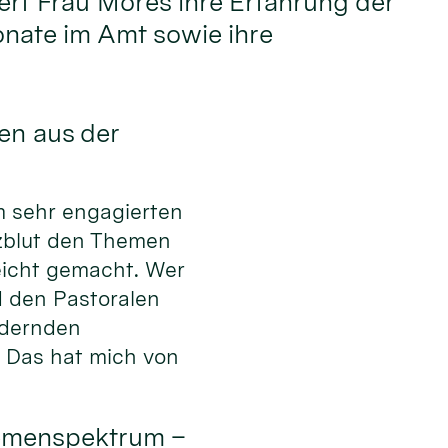
dert Frau Möres ihre Erfahrung der
nate im Amt sowie ihre
en aus der
em sehr engagierten
zblut den Themen
eicht gemacht. Wer
d den Pastoralen
ndernden
. Das hat mich von
hemenspektrum –