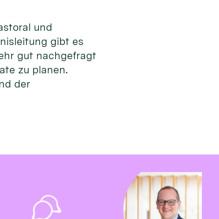
astoral und
isleitung gibt es
ehr gut nachgefragt
mate zu planen.
und der